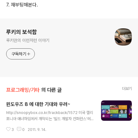
7. 재부팅해본다.
로그 정보
루키의 보석함
루키만의 이런저런 이야기
구독하기
더보기
프로그래밍/기타
의 다른 글
윈도우즈 8 에 대한 기대와 우려~
글 내용
http://snoopybox.co.kr/trackback/1572 미국 캘리
포니아 애너하임에서 개막되는 '빌드 개발자 컨퍼런스'에
윈도우즈 8 개발자 버전이 공개되었습니다. 기존에 발표된
3
0
2011. 9. 14.
동영상을 통해서도 많은 관심을 받았었는데요.. 이제 본격
적으로 애플, 구글, MS의 삼파전이 시작되는 것 같습니다.