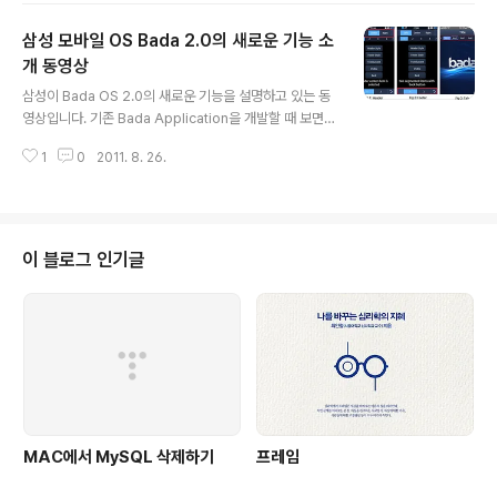
오랫동안 준비해왔으니 기대가 클 것 같은데요. 눈에 띄는
삼성 모바일 OS Bada 2.0의 새로운 기능 소
기능은 역시 메트로 스타일 인터페이스인 것 같습니다. 위
동영상을 처음 봤을 때도 딱 태블릿에 적합한 디자인이라
개 동영상
글 내용
는 생각을 했었는데.. PC에도 동일하게 적용한다고 하니
삼성이 Bada OS 2.0의 새로운 기능을 설명하고 있는 동
기대가 크네요.. 이외에도 인터넷 익스플로러 10을 적용했
영상입니다. 기존 Bada Application을 개발할 때 보면
다고 하는데요. HTML5등 표준을 좀더 잘 반영했을거라
지원되는 기능이 부족해서 고생을 많이 했던 것 같습니다.
는 생각이 드네요. 부팅속도도 빨라졌다고 하고.. 윈도스토
1
0
2011. 8. 26.
이제 2.0이 되었으니 보다 많은 기능들이 지원될 거라고
어라는 윈도..
봅니다. 바다 2.0의 주요 기능들을 간략하게 정리해 봅니
다. Multitasking 기존에는 background로 내려가고 fo
reground로 올라오기는 했지만 App 2개가 동시에 실행
되는 멀티태스킹은 아니었는데요. 이번 버전에서 OS 레벨
이 블로그 인기글
에서 진정한 멀티 태스킹을 지원한다고 하는군요. UI 2.0
바다 OS의 경우, UI가 조금 부족하기는 했는데요. 이번에
많은 개선을 한 것 같습니다. Layout Management 안
드로이드의 경우 해상도 문제로 이슈가 많..
MAC에서 MySQL 삭제하기
프레임