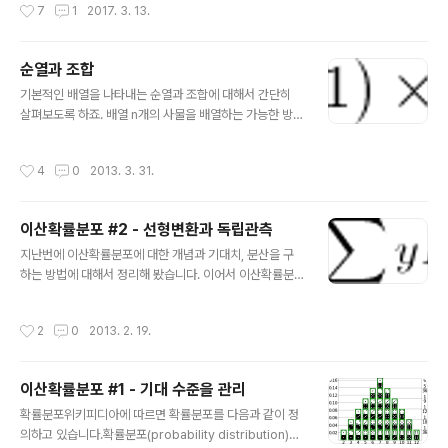
작성시간
7
1
2017. 3. 13.
데이터 대상으로 수집, 처리하기 때문에 통계적 가설 검정
이 필요하지 않다. 그러나 전체 데이터를 수집할 수 없다면,
통계적으로 가설이 적합한지를 결정하기 위해 반드시 필요
순열과 조합
한 절차다. 통계적 가설 검정 절차 통계적 가설 검정은 다음
글 내용
기본적인 배열을 나타내는 순열과 조합에 대해서 간단히
5가지 절차를 거쳐서 수행한다. 1. 유의수준의 결정, 귀무
살펴보도록 하죠. 배열 n개의 사물을 배열하는 가능한 방법
가설과 대립가설 설정2. 검정통계량 결정3. 기각역의 설정
의 수를 찾으려고 하면 Factorial을 이용하면 됩니다. Fac
4. 검정통계량 계산5. 통계적인 의사결정 유의수준의 결
torial은 1808년 수학자 Christian Kramp가 처음 썼다
정, 귀무가설과 대립가설 설정 유의수준(Significance le
작성시간
4
0
2013. 3. 31.
고 하는데요.. n부터 1까지의 수를 모두 곱하는 것이죠. 다
vel)이란 통계적 가설 검정에서 사용하는 기준값으로 로
른 형식으로는 다음과 같이 사용할 수 있습니다. 파이는 곱
표시한다. 여론조사..
을 의미하니 한번 기억해 두면 좋을 듯 합니다. 프로그래밍
이산확률분포 #2 - 선형변환과 독립관측
을 처음 배울 때 재귀함수 호출하면서 Factorial에 대해서
글 내용
한번씩 구현해 본 기억이 있을 겁니다. 만약 n개의 사물이
지난번에 이산확률분포에 대한 개념과 기대치, 분산을 구
원형으로 배열되어 있다면, (n-1)!의 배열이 존재하겠죠..
하는 방법에 대해서 정리해 봤습니다. 이어서 이산확률분
추가로 n개의 사물을 배열하려고 할 때, 그 안에 j개의 사물
포에서 사용할 수 있는 선형변환과 독립관측에 대해 살펴
이 하나의 종류이고, k개의 사물이 또 다..
보기로 하겠습니다. 선형변환기대치를 구할 때 슬롯머신을
작성시간
2
0
2013. 2. 19.
예로 들었는데요. 만약 슬롯머신이 게임당 1불에서 2불로
오르고. 당첨금도 5배가 올랐다고 생각해 보죠.. 이 경우,
기대치를 구하기 위해서는 각 수익에 대한 확률분포를 만
이산확률분포 #1 - 기대 수준을 관리
들고 다음 공식을 사용하면 됩니다. 혹시 처음본다고 느끼
글 내용
시는 분은 이산확률분포#1 - 기대 수준을 관리 글을 다시
확률분포위키피디아에 따르면 확률분포를 다음과 같이 정
읽어 보시기 바랍니다. ^^ X를 Y로만 바꾼 겁니다. ㅠㅠ 그
의하고 있습니다.확률분포(probability distribution)는