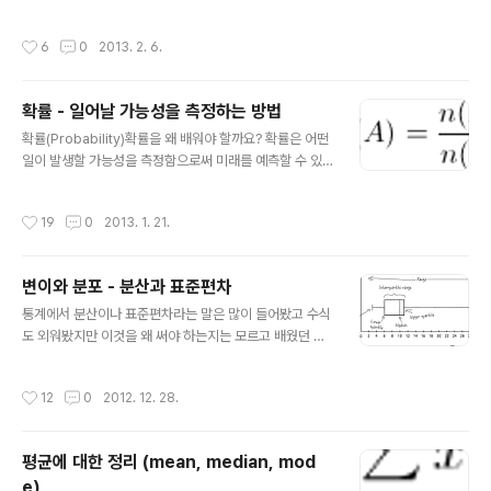
런데 우리는 이미 기존의 수익 X와 기대치 E(X), 그리고 분
확률변수가 특정한 값을 가질 확률을 나타내는 함수를 의
산 Var(X)까지 값을 알고 있습니다. 처음부터 하나씩 계산
미한다. 주사위를 던질거나 슬롯머신을 할 때 나올 수 있는
작성시간
6
0
2013. 2. 6.
하지 않고 이런 정보를 ..
모든 가능성의 확률을 모아놓은 집합이 확률분포라고 할
수 있습니다. 다음 그림을 보면 주사위 두개를 던졌을 때 나
올 수 있는 두 주사위의 합을 확률분포로 나타내고 있네요.
확률 - 일어날 가능성을 측정하는 방법
그러면 이를 수식으로는 어떻게 표현할까요? 정의를 다시
글 내용
보면 "확률변수가 특정한 값을 가질 확률..." 이라고 되어 있
확률(Probability)확률을 왜 배워야 할까요? 확률은 어떤
습니다. 확률변수는 일반적으로 X나 Y와 같이 대문자로 표
일이 발생할 가능성을 측정함으로써 미래를 예측할 수 있
기합니다. 그리고 변수가 가질 수 있는 특정한 값은 x나 y
도록 합니다. 이렇게 어떤 일이 일어날 가능성을 미리 파악
처럼 소문자로 나타내죠.. 변수 X가 특정한 값 x를 가질 확
함으로써 실제 정보를 바탕으로 의사 결정을 내릴 수 있도
작성시간
19
0
2013. 1. 21.
률을 위..
록 도와줄 수 있습니다. 그렇다면 확률은 어떻게 구하게 될
까요? 확률은 0과 1사이의 값을 갖게 되는데요. A라는 사
건이 일어날 확률을 구하는 방식은 다음과 같습니다. 여기
변이와 분포 - 분산과 표준편차
에서 n(S)는 전체 경우의 수이고 n(A)는 사건 A가 일어날
글 내용
수 있는 경우의 수를 나타냅니다. 그렇다면 만약 사건 A가
통계에서 분산이나 표준편차라는 말은 많이 들어봤고 수식
일어나지 않을 확률은 어떻게 구할까요? 이것을 A'라고 표
도 외워봤지만 이것을 왜 써야 하는지는 모르고 배웠던 것
시하고 사건 A에 대한 여사건(complementary event)
같습니다. 그래서 이번에는 분산과 표준편차를 중심으로
라고 합니다. 사건 A가 일어날 확률과 사건 A가 일어나지
변이와 분포에 대해서 정리해 보려고 합니다. 범위앞서 평
작성시간
12
0
2012. 12. 28.
않..
균과 관련해서 평균값, 중앙값, 최빈값을 정리했습니다. 만
약 여러 사람의 데이터를 비교하려고 하는데 평균이 모두
동일한 경우라면, 데이터의 분포를 통해 비교해 볼 수 있을
평균에 대한 정리 (mean, median, mod
것입니다. 데이터의 분포를 확인하는 가장 쉬운 방법은 바
e)
로 범위(range)입니다. 범위는 가장 큰 값에서 가장 작은