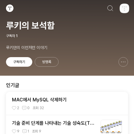
검색하기
티스토리
루키의 보석함
구독자
1
루키만의 이런저런 이야기
구독하기
방명록
신고하기 레이어
열기
인기글
MAC에서 MySQL 삭제하기
2
0
조회
32
기술 준비 단계를 나타내는 기술 성숙도(TR
L)에 대해~
9
1
조회
9