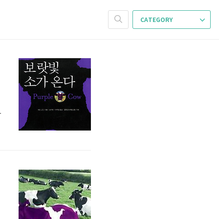
CATEGORY
새
R