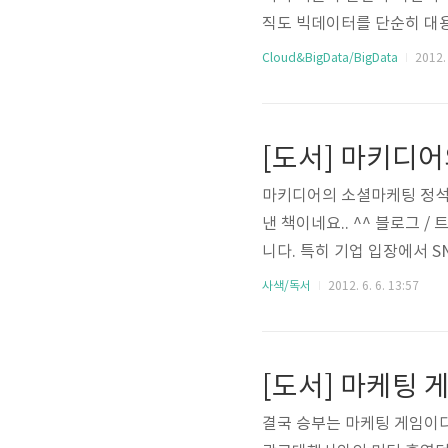
직도 빅데이터를 단순히 대
례를 간략하게 정리해 보려고
Cloud&BigData/BigData
2012. 
요? 먼저 하드웨어가 발달하
니다. 이렇게 축적된 데이터
고민이 빅데이터의 시작이라고
루아침에 나타난 것이 아닙니
마키디어의 소셜마케팅 정석 
낸 책이네요.. ^^ 블로그 
니다. 특히 기업 입장에서 
다. 저의 경우에도 2007
사색/독서
2012. 6. 6. 13:57
정만 만들어놓고 눈팅만 하
상황에서 트위터/페이스북까지
[도서] 마케팅
결국 승부는 마케팅 게임이다