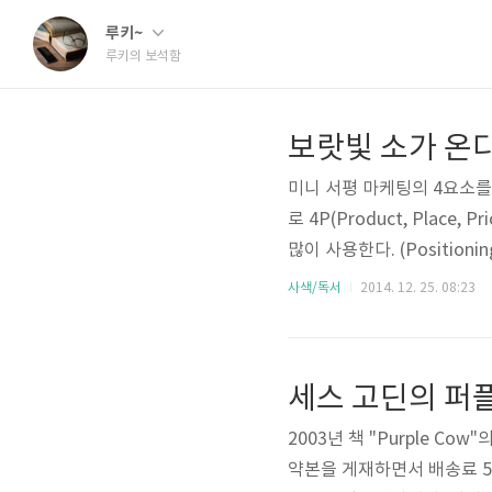
루키~
루키의 보석함
보랏빛 소가 온다
미니 서평 마케팅의 4요소를
로 4P(Product, Place
많이 사용한다. (Positionin
로운 P를 추가했다. Purple
사색/독서
2014. 12. 25. 08:23
emarkable)에 대해 이
도 리마커블은 주목할 만한 
리마커블해져야 할까? 세상이,
세스 고딘의 퍼플
2003년 책 "Purple C
약본을 게재하면서 배송료 5