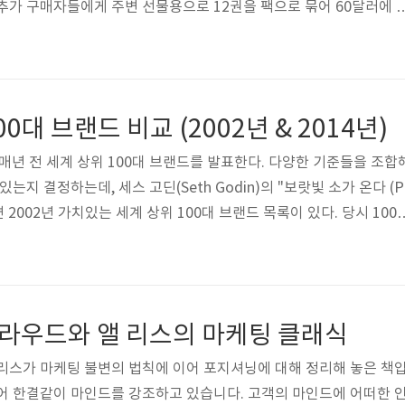
추가 구매자들에게 주변 선물용으로 12권을 팩으로 묶어 60달러에 
 모두 매진되었다. 결국 입소문의 힘으로 5월 정식출간되면서 2003
까지 했다. 리마커블한 세스 고딘의 "보랏빛 소가 온다(Purple C
본다. 앞으로의 마케팅 전략 수립(아니 리마커블한 제품)에 도움이 될
 동안의 마케팅 이론은 그 수명이 다했다. 광고(advertising)는 집어치
대 브랜드 비교 (2002년 & 2014년)
)는 매년 전 세계 상위 100대 브랜드를 발표한다. 다양한 기준들을 조합
는지 결정하는데, 세스 고딘(Seth Godin)의 "보랏빛 소가 온다 (P
보면 2002년 가치있는 세계 상위 100대 브랜드 목록이 있다. 당시 100
년 전에도 미국에서 가치 있는 브랜드였다고 한다. 30개의 브랜드가(휴
AP, 캐논, 이케아, 썬, 야후, 에릭슨, 모토롤라, 아마존닷컴, 프라다, 
 한다. 과연 12년이 지난 2014년 100대 브랜드에는 어떤 변화가 
브랜드 이름을 보면, 대부분 아직까지 상당히 가치 있는..
트라우드와 앨 리스의 마케팅 클래식
리스가 마케팅 불변의 법칙에 이어 포지셔닝에 대해 정리해 놓은 책
어 한결같이 마인드를 강조하고 있습니다. 고객의 마인드에 어떠한 