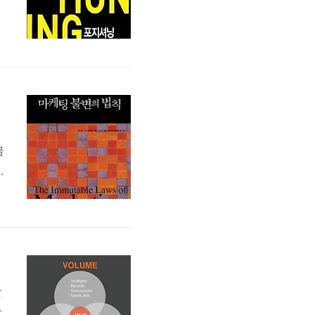
지
장
도
불
법
산
아