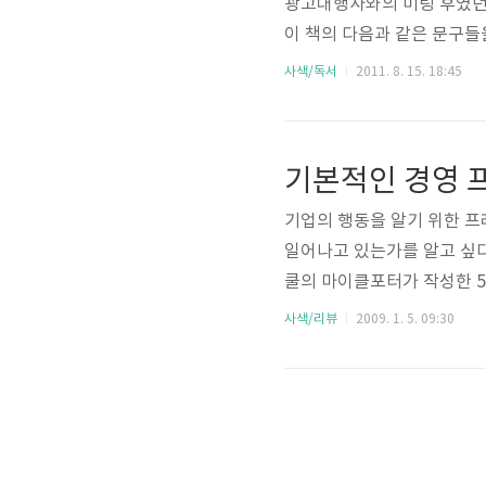
광고대행사와의 미팅 후였던 
이 책의 다음과 같은 문구들을
니다. 3. 광고 대행사는 연구
사색/독서
2011. 8. 15. 18:45
건 아니다. 왠지 내용을 자
후에는 홍보/마케팅이 개발보
기본적인 경영 
기업의 행동을 알기 위한 프레
일어나고 있는가를 알고 싶다
쿨의 마이클포터가 작성한 5 
황을 분석합니다. 좀 더 복
사색/리뷰
2009. 1. 5. 09:30
요소를 가람, 물건, 돈, 
하네요 톰피터스의 엑셀란트 
워크라고 합니다. 좋은 기업
고 하네요 마케팅 4P 마케팅 