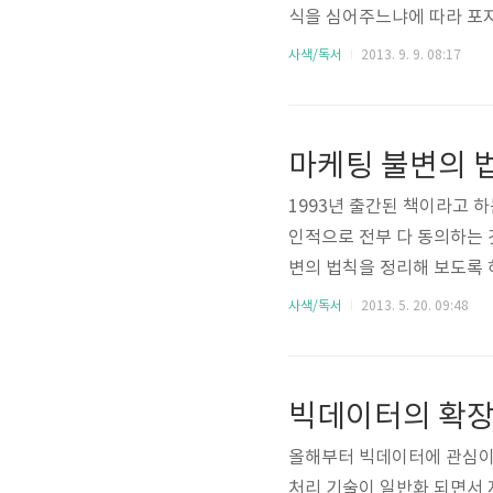
식을 심어주느냐에 따라 포
냐 추격자의 입장이냐에 따
사색/독서
2013. 9. 9. 08:17
하고 있습니다. 그리고 포지셔
확장하면서 저자들의 컨설팅 
이 아닐까 하는 생각도 잠깐 
마케팅 불변의 
중요하지만, 자기가 탈 말을
1993년 출간된 책이라고 
인적으로 전부 다 동의하는 
변의 법칙을 정리해 보도록 
칙 (Leadership) 더 
사색/독서
2013. 5. 20. 09:48
갖고 있다는 사실을 소비자
많다. 그러나 마케팅의 기본
드오션 환경에서는 성공한 제
빅데이터의 확장
될 가능성은 매우 희박하다. 
올해부터 빅데이터에 관심이 
처리 기술이 일반화 되면서 