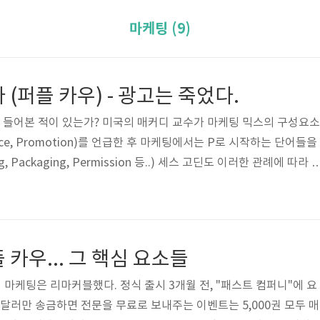
마케팅 (9)
 (퍼플 카우) - 광고는 죽었다.
 들어본 적이 있는가? 미국의 매커디 교수가 마케팅 믹스의 구성요소
, Price, Promotion)를 언급한 후 마케팅에서는 P로 시작하는 단어들을
g, Packaging, Permission 등..) 세스 고딘도 이러한 관례에 따라 
 Cow... 누런 소들 중에서 가장 눈에 띄는 보라색 소... 바로 리마커블(
야기 하고 있다. 리마커블은 "놀랄만한, 주목할 만한"이란 뜻이다. 책에서
가치가 있고, 예외적이고, 새롭고, 흥미진진한 것을 나타내고 있다. 왜
 시장이 변화했기 때문이다. 과거 백..
 카우... 그 핵심 요소들
ow"의 마케팅은 리마커블했다. 정식 출시 3개월 전, "패스트 컴퍼니"에 요
달러만 송금하면 전문을 무료로 보내주는 이벤트는 5,000권 모두 매