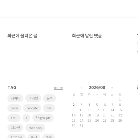
최근에 올라온 글
최근에 달린 댓글
TAG
«
2026/08
»
more
일
월
화
수
목
금
토
세미나
마케팅
분석
1
2
3
4
5
6
7
8
java
Google
ms
9
10
11
12
13
14
15
16
17
18
19
20
21
22
XML
r
fingra.ph
23
24
25
26
27
28
29
30
31
디자인
Hadoop
SCORM
도서
애플