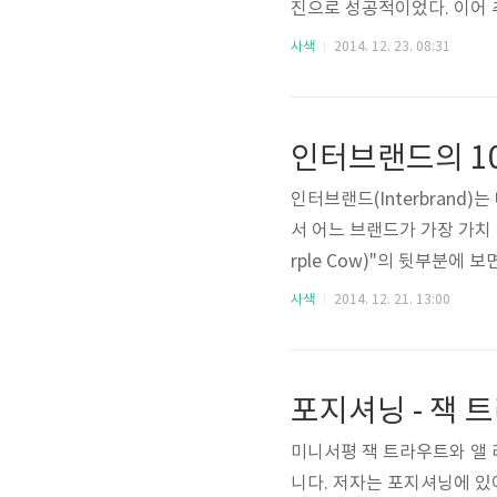
진으로 성공적이었다. 이어 
매하면서 나머지 5,000권도
사색
2014. 12. 23. 08:31
아마존 최고의 책으로 선정되기
w)"의 핵심 부분들을 옮겨
수 있도록... --- 과거 백년
인터브랜드의 100
고 혁..
인터브랜드(Interbrand
서 어느 브랜드가 가장 가치 있
rple Cow)"의 뒷부분에 
브랜드 가운데 70개는 25
사색
2014. 12. 21. 13:00
렛패커드, 오라클, 닌텐도, S
타벅스 등) 새롭게 등장했다고
을까? 2002년 당시 신규 
포지셔닝 - 잭 
미니서평 잭 트라우트와 앨 
니다. 저자는 포지셔닝에 있