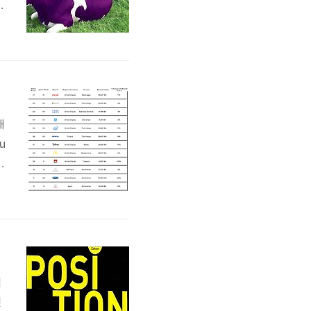
판
년
o
우
해
u
대
스
있
입
인