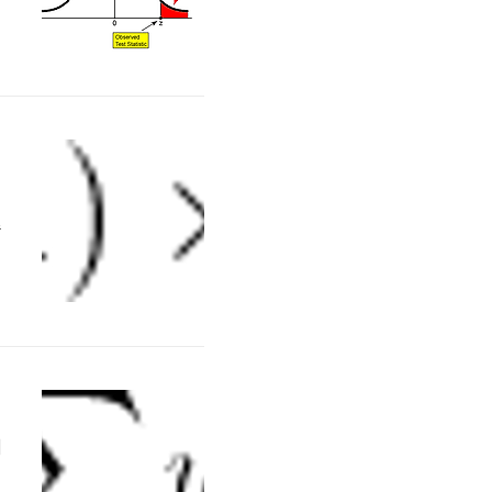
적
귀
준
수
추
.
이