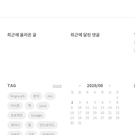
최근에 올라온 글
최근에 달린 댓글
TAG
«
2026/08
»
more
일
월
화
수
목
금
토
fingra.ph
분석
ms
1
2
3
4
5
6
7
8
아이폰
책
java
9
10
11
12
13
14
15
16
17
18
19
20
21
22
프로젝트
Google
23
24
25
26
27
28
29
30
31
세미나
웹
안드로이드
모바일
구글
빅데이터