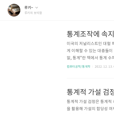
루키~
루키의 보석함
통계조작에 속지 
미국의 저널리스트인 대럴 허
게 이해할 수 있는 대중들이
말, 통계"란 책에서 통계 수
술평균값, 중앙값, 최빈값 
컴퓨터공학/통계학
2022. 12. 13.
로 전혀 다른 모습을 보여줄
봐야 한다고 저자는 말한다. 
통계적 가설 검정은 통계적 
을 활용해 가설의 합당성 여