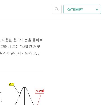
CATEGORY
 사용된 용어의 뜻을 올바르
 그래서 그는 "새빨간 거짓
 결과가 달라지기도 하고, 산
축의 간격만 바꿔도 시각적으
지 질문으로 통계 자료를 찔러
하는..
본
,