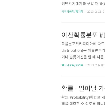
형변환기대치를 구할 때 슬롯
르고. 당첨금도 5배가 올랐다
컴퓨터공학/통계학
2013. 2. 19. 0
확률분포를 만들고 다음 공
1 - 기대 수준을 관리 글을 
리는 이미 기존의 수익 X와 기
이산확률분포 #1
나씩 계산하지 않고 이런 정보
확률분포위키피디아에 따르면 
distribution)는 확
거나 슬롯머신을 할 때 나올
있습니다. 다음 그림을 보면
컴퓨터공학/통계학
2013. 2. 6. 08
나타내고 있네요. 그러면 이
정한 값을 가질 확률..." 
기합니다. 그리고 변수가 가질
확률 - 일어날 
한 값 x를 가질 확률을 위..
확률(Probability)확
래를 예측할 수 있도록 합니