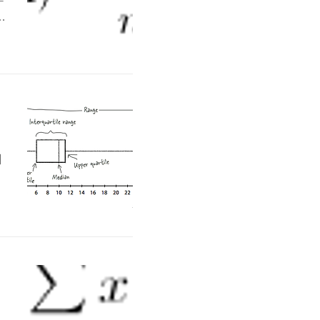
타
고
일
해
해
서
도