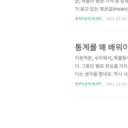
균, 제품의 평균 가격 등 실
가 알고 있는 평균값(mea
해 보도록 하죠. 평균값(me
컴퓨터공학/통계학
2012. 12. 18.
모든 수를 더한 다음에 총 
과 같이 계산하면 됩니다. 
는 것이죠. 그런데, 만약 
통계를 왜 배워
경우가 있습니다. 예..
미분적분, 수치해석, 확률통
다. 그동안 별로 관심을 가
다는 생각을 했네요. 역시 
작하는 건가 봅니다. ^^ 
컴퓨터공학/통계학
2012. 12. 14.
입니다. 제가 뭐 통계학자도
에 참고할 수 있도록 부담없
들은 가감없이 댓글 달아주
야 할 것 같네요. Head First S