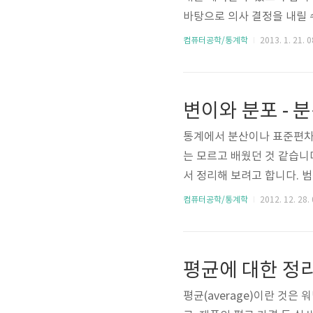
바탕으로 의사 결정을 내릴 
요? 확률은 0과 1사이의 
컴퓨터공학/통계학
2013. 1. 21. 0
같습니다. 여기에서 n(S)는
냅니다. 그렇다면 만약 사건
사건 A에 대한 여사건(comp
변이와 분포 - 
어나지 않..
통계에서 분산이나 표준편차
는 모르고 배웠던 것 같습니
서 정리해 보려고 합니다. 
약 여러 사람의 데이터를 비
컴퓨터공학/통계학
2012. 12. 28.
비교해 볼 수 있을 것입니다.
다. 범위는 가장 큰 값에서 
도 이상치가 나타나면 그 값
평균에 대한 정리 (
하는데요. 다음 그림(box and 
평균(average)이란 것은