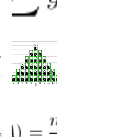
오
#
우
하
y
를