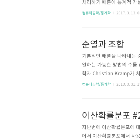
처리하기 때문에 통계적 가설
계적으로 가설이 적합한지를 
컴퓨터공학/통계학
2017. 3. 13. 0
가설 검정은 다음 5가지 절
2. 검정통계량 결정3. 기각
무가설과 대립가설 설정 유의수준
순열과 조합
값으로 로 표시한다. 여론조사
기본적인 배열을 나타내는 순
열하는 가능한 방법의 수를 찾으려
학자 Christian Kram
형식으로는 다음과 같이 사용
컴퓨터공학/통계학
2013. 3. 31. 1
니다. 프로그래밍을 처음 배울
억이 있을 겁니다. 만약 n개
가로 n개의 사물을 배열하려고
이산확률분포 #
지난번에 이산확률분포에 대한
어서 이산확률분포에서 사용