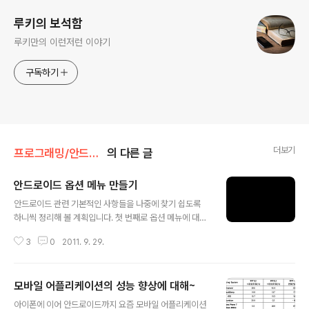
루키의 보석함
루키만의 이런저런 이야기
구독하기
더보기
프로그래밍/안드로이드
의 다른 글
안드로이드 옵션 메뉴 만들기
글 내용
안드로이드 관련 기본적인 사항들을 나중에 찾기 쉽도록
하니씩 정리해 볼 계획입니다. 첫 번째로 옵션 메뉴에 대한
내용입니다. 안드로이드와 아이폰의 가장 큰 차이는 바로
3
0
2011. 9. 29.
이 옵션 메뉴가 별도로 있다는 건데요. 옵션 메뉴는 다음 그
림과 같이 기본적으로 6개까지 나타낼 수 있습니다. 6개가
넘어게 만들 수도 있는데요.. 이런 경우, 마지막 항목에 "M
모바일 어플리케이션의 성능 향상에 대해~
ore.." 가 나타나게 되지요. 옵션 메뉴를 만들기 위해 필요
글 내용
한 메소드들을 먼저 정리해 봤습니다. 옵션메뉴 생성 publi
아이폰에 이어 안드로이드까지 요즘 모바일 어플리케이션