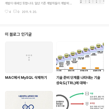
c boolean onCreateOptionsMenu(Menu menu)
개발이 대세인 듯합니다. 일단 기존 개발자들이 개발에 대
실행 중 옵션메뉴 변경 public boolean onPrepareOp
한 접근이 쉽다는 장점이 있어 더욱 많아지는 것 같습니다.
tionsMenu(Menu menu) 메뉴항목 선택 public bool
4
0
2011. 9. 20.
아이폰의 경우, Objective-C라는 언어를 별도로 학습해
ean onOptionsIt..
야 하지만 안드로이드는 Java 기반 개발자들에게는 별 어
려움 없이 적응 할 수 있기도 하죠. 실제로 자료를 보면 점
차 안드로이드 점유율이 높아질 거라 예상하고 있기도 하
네요. 저희도 개발하면서 느끼는 거지만 모바일 어플리케
이 블로그 인기글
이션은 왠지 모르게 느리다는 느낌이 있습니다. 게임이나
내부에서 동작하는 어플리케이션은 조금 낫지만 서버를 접
속해야 하는 경우에 특히 이런 경우가 많습니다. 아무래도
3G 네트워크 환경에서의 속도 때문인데요.. 실제 개발할
때는 보통 WIFI 환경에서 개발을 ..
MAC에서 MySQL 삭제하기
기술 준비 단계를 나타내는 기술
성숙도(TRL)에 대해~