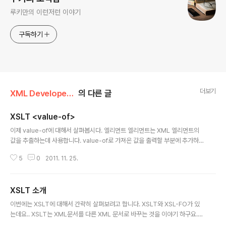
루키만의 이런저런 이야기
구독하기
더보기
XML Developer/XSL
의 다른 글
XSLT <value-of>
글 내용
이제 value-of에 대해서 살펴봅시다. 엘리먼트 엘리먼트는 XML 엘리먼트의
값을 추출하는데 사용합니다. value-of로 가져온 값을 출력할 부분에 추가하
면 되겠죠.. 이렇게 하면 XML 문서의 엘리먼트 값에 따라 HTML 출력 결과를
5
0
2011. 11. 25.
만들어 낼 수 있을 겁니다. My CD Collection Title Artist 15, 16번째 줄을
보면 value-of를 사용한 것을 알 수 있습니다. 여기에 보면 select라는 속성을
사용하고 있는데.. select의 값으로는 XPath 표현을 사용하고 있습니다. XPat
XSLT 소개
h는 유닉스, 리눅스에서 디렉토리를 탐색하는 것처럼 슬래시(/) 형태로 구분해
글 내용
나타냅니다. 15번째 줄은 catalog 하위의 cd 하위의 title 엘리먼트의 값을 가
이번에는 XSLT에 대해서 간략히 살펴보려고 합니다. XSLT와 XSL-FO가 있
져오는 겁니다. 마찬가..
는데요.. XSLT는 XML문서를 다른 XML 문서로 바꾸는 것을 이야기 하구요. X
SL-FO는 XML 문서를 다른 문서(PDF, DOC 등)로 바꾸는 것을 이야기 합니