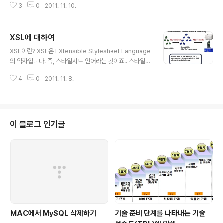
3
0
2011. 11. 10.
다. 즉, FO는 Formatting Object의 약자이네요.. XSLT란? - XSLT는 XSL
Transformation을 의미합니다. - XSLT는 XSL의 가장 중요한 부분입니다.
- XSLT는 XML 문서를 다른 XML 문서로 변환합니다. - XSLT는 XML 문서
XSL에 대하여
를 탐색하기 위해서 XPath를 사용합니다. - XSLT는 W3C의 표준입니다. 계
글 내용
속해서 반복되는 말들입니다. 자꾸 듣다 보면 익숙해지겠죠.. ^^ XSLT = XSL
XSL이란? XSL은 EXtensible Stylesheet Language
Transformat..
의 약자입니다. 즉, 스타일시트 언어라는 것이죠.. 스타일시
트하면 떠오르는 것이 CSS가 있지요~ (이것도 나중에 한
4
0
2011. 11. 8.
번 다뤄볼 예정입니다.) CSS는 주로 HTML의 스타일시트
로 사용되고 있습니다. W3C에서는 XML을 위한 스타일
시트를 만들어야겠다고 생각했고, 그렇게 해서 탄생한 것
이 바로 XSL입니다. CSS = HTML Style Sheets 태그
를 마음대로 확장할 수 있는 XML과 달리 HTML은 미리
이 블로그 인기글
정의된 태그들만 사용할 수 있습니다. 이런 태그들은 이해
하기 어렵지 않습니다. 현재 우리가 자주 사용하고 있는 것
이죠.. 예를들어 이란 태그는 표와 같은 테이블을 나타내고,
모든 브라우저에서는 알아서 적절하게 보여줍니다. 이..
MAC에서 MySQL 삭제하기
기술 준비 단계를 나타내는 기술