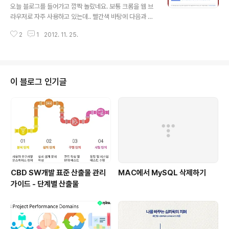
트가 꽤 많더군요.. 제가 사용한 곳은 http://dirpy.com/
오늘 블로그를 들어가고 깜짝 놀랐네요. 보통 크롬을 웹 브
입니다. 먼저 다음과 같이 유투브 URL을 위 사이트에 입력
라우저로 자주 사용하고 있는데.. 빨간색 바탕에 다음과 같
합니다. "dirpy!" 버튼을 클릭하면 동영상을 불러와서 MP
은 화면이 나오더군요.. ㅠㅠ 무슨 문제인지 확인하기 위해
3를 생성할 수 있는 화면이 나옵니다. 여기에서 시작시간
2
1
2012. 11. 25.
"이 웹사이트 관련 문제점 세부사항"을 클릭해 봤습니다.
이나 종료시간..
내용을 살펴보니 멀웨어를 배포한다고 하는데 중계 역할을
알라딘 사이트에서 수행하는 것 같았습니다. 그래서 일단
알라딘 ttb2를 가져오는 스크립트를 제거했습니다. 아마도
알라딘의 ttb2 서버에 문제가 있는 것 같네요. 하지만 스크
이 블로그 인기글
립트를 제거해도 여전히 크롬에서는 악성코드 페이지로 나
옵니다. 그래서 위 화면의 하단의 "Google 웹마스터 도
구"를 클릭해서 구글로 "검토 요청을 보내야 합니다. 일단,
검토 요청은 보내놨는데.. 내일 중으로 다시 한번 확인해 봐
야겠네요.. 개인 ..
CBD SW개발 표준 산출물 관리
MAC에서 MySQL 삭제하기
가이드 - 단계별 산출물