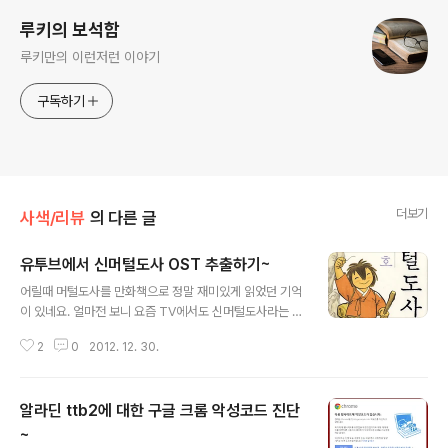
루키의 보석함
루키만의 이런저런 이야기
구독하기
더보기
사색/리뷰
의 다른 글
유투브에서 신머털도사 OST 추출하기~
글 내용
어릴때 머털도사를 만화책으로 정말 재미있게 읽었던 기억
이 있네요. 얼마전 보니 요즘 TV에서도 신머털도사라는 프
로그램으로 보여주고 있더군요. 아이가 너무 재미있어하네
2
0
2012. 12. 30.
요.. ^^ 유투브에도 "신머털도사"로 검색하니 현재 10화까
지 올라와 있네요. 그런데 아이가 노래를 배우고 싶다고 M
P3를 넣어달라고 하는데 파일을 찾을 수가 없더군요. 그래
알라딘 ttb2에 대한 구글 크롬 악성코드 진단
서 유투브에서 직접 MP3로 변환해 보기로 했습니다. 찾아
보니 유투브에서 음성을 추출해 MP3를 만들어주는 사이
~
글 내용