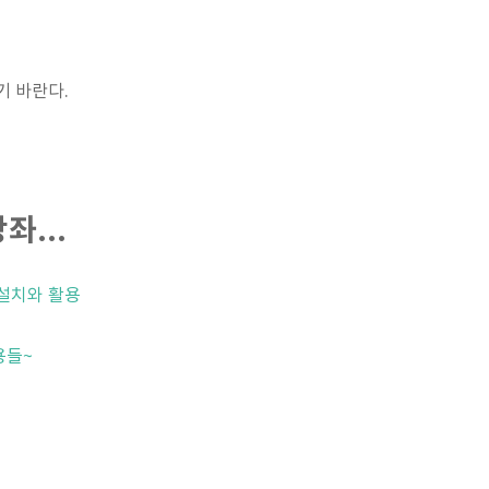
기 바란다.
좌...
 설치와 활용
용들~