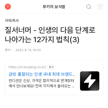
검색하기
루키의 보석함
티스토리
사색/독서
질서너머 - 인생의 다음 단계로
나아가는 12가지 법칙(3)
루키~
2022. 8. 15. 15:33
https://m.bunjang.co.kr/
광고
금방 품절되는 인생 국내 최대 브랜드
중고거래
컨디션은 신상, 가격은 합리적으로 번개장터
에서 만나보세요! 전국 각지에서 올라오는 전
국구 최다 상품 매일 10만 개 이상의 신규 상
품 업로드