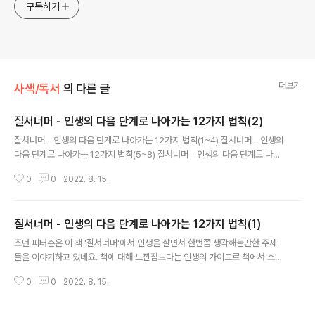
구독하기
더보기
사색/독서
의 다른 글
질서너머 - 인생의 다음 단계로 나아가는 12가지 법칙(2)
글 내용
질서너머 - 인생의 다음 단계로 나아가는 12가지 법칙(1~4) 질서너머 - 인생의
다음 단계로 나아가는 12가지 법칙(5~8) 질서너머 - 인생의 다음 단계로 나아
가는 12가지 법칙(9~12) 법칙5. 하고 싶지 않은 것을 하지 마라 질서 너머로
0
0
2022. 8. 15.
나아가는 것은 언제 행동해야 합당한지를 아는 것이다. 당신은 틀에 박힌 사회
적 의무 대신 양심의 요구에 따라 행동해야 한다. 당신이 용감하게 일어나 명령
을 거부하려면, 주변의 반대를 무릅쓰고 옳은 일을 하려면 자기 자신을 믿을 수
질서너머 - 인생의 다음 단계로 나아가는 12가지 법칙(1)
있어야 한다. 자기 자신에 대한 믿음은 정직하고 의미 있고 생산적인 삶을 살기
글 내용
위해 노력하는 데서 생겨난다. 법칙6. 이데올로기를 버려라 이데올로기 추종자
조던 피터슨은 이 책 '질서너머'에서 인생을 살면서 한번쯤 생각해볼만한 주제
들은 지적 차원의 근본주의자로, 고집이 세고 융통성이 없다. 그들의 독선과 사
들을 이야기하고 있네요. 책에 대해 느낀점보다는 인생의 가이드로 책에서 소개
회..
하는 각각의 법칙을 정리해 보려고 합니다. 질서너머 - 인생의 다음 단계로 나아
0
0
2022. 8. 15.
가는 12가지 법칙(1~4) 질서너머 - 인생의 다음 단계로 나아가는 12가지 법칙
(5~8) 질서너머 - 인생의 다음 단계로 나아가는 12가지 법칙(9~12) 법칙1. 기
존 제도나 창의적 변화를 함부로 깍아내리지 마라 사람은 타인과 끊임없이 대화