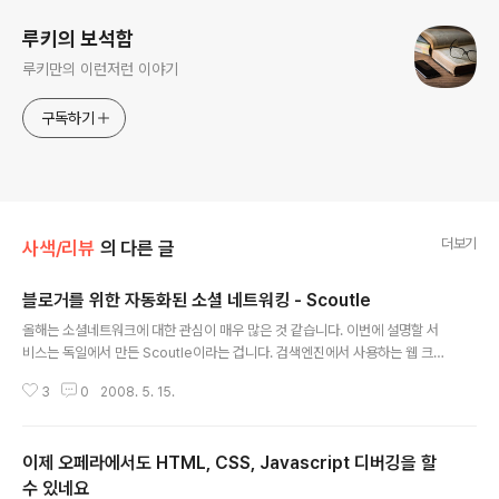
루키의 보석함
루키만의 이런저런 이야기
구독하기
더보기
사색/리뷰
의 다른 글
블로거를 위한 자동화된 소셜 네트워킹 - Scoutle
글 내용
올해는 소셜네트워크에 대한 관심이 매우 많은 것 같습니다. 이번에 설명할 서
비스는 독일에서 만든 Scoutle이라는 겁니다. 검색엔진에서 사용하는 웹 크롤
러를 이용해서 소셜 네트워크를 연결시키는 형식이 독특합니다. scout라고 하
3
0
2008. 5. 15.
는 웹크롤러가 있고, 사용자가 이런 scout를 자신의 블로그나 facebook과 같
은 프로파일 정보를 이용해 생성한다고 합니다. 그러면 웹 크롤러인 scout가
인터넷을 돌아다니면서 사용자와 비슷한 취향을 가진 scout를 모아서 서로 연
이제 오페라에서도 HTML, CSS, Javascript 디버깅을 할
결시켜 준다는 개념인 것 같네요.. 아이디어는 좋은 것 같은데요 실제로 어떻게
동작할 지 궁금하기는 하네요~ 보다 자세한 내용은 TechCrunch의 scoutle
수 있네요