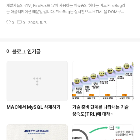
글 내용
- automated social networking for bloggers ..
개발자들의 경우, FireFox를 많이 사용하는 이유중의 하나는 바로 FireBug라
는 애플리케이션 때문일 겁니다. FireBug는 실시간으로 HTML을 DOM구조
로 보여주고, Javascript나 CSS까지 확인할 수 있는 툴이죠 이번에 오페라 브
0
0
2008. 5. 7.
라우저에서도 이와 비슷한 툴을 제공한다고 하네요.. Dragonfly라고 하는데요
Opera 9.5 Beta2 이상부터 지원되는데요.. Dragonfly는 BSD 라이센스에
따르는 오픈소스로 되어 있다고 합니다. 음.. 지난번에 IE에서 8.0부터 사용할
수 있는 MIX라는 것을 발표했었는데요.. 암튼 앞으로는 웹 프로그래밍하고 테
스트하는게 좀 더 쉬워질 것 같네요.. 원본 출처는 TechCrunch의 opera rel
이 블로그 인기글
eases firebug alternati..
MAC에서 MySQL 삭제하기
기술 준비 단계를 나타내는 기술
성숙도(TRL)에 대해~