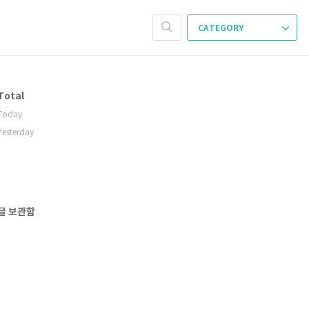
CATEGORY
Total
Today
Yesterday
글 보관함