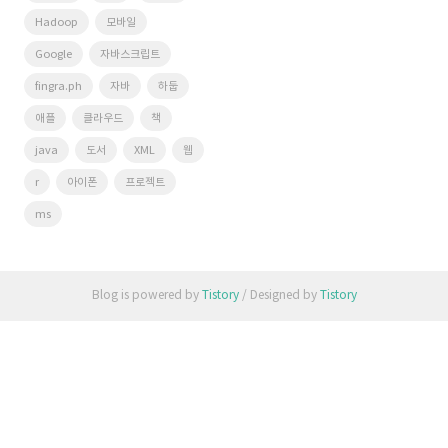
Hadoop
모바일
Google
자바스크립트
fingra.ph
자바
하둡
애플
클라우드
책
java
도서
XML
웹
r
아이폰
프로젝트
ms
Blog is powered by
Tistory
/ Designed by
Tistory