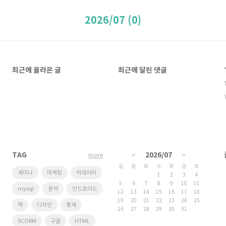
2026/07 (0)
최근에 올라온 글
최근에 달린 댓글
TAG
«
2026/07
»
more
일
월
화
수
목
금
토
세미나
마케팅
빅데이터
1
2
3
4
5
6
7
8
9
10
11
mysql
분석
안드로이드
12
13
14
15
16
17
18
19
20
21
22
23
24
25
맥
디자인
통계
26
27
28
29
30
31
SCORM
구글
HTML