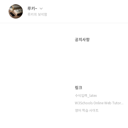
루키~
루키의 보석함
공지사항
링크
수식입력_latex
W3Schools Online Web Tutorials
영어 학습 사이트