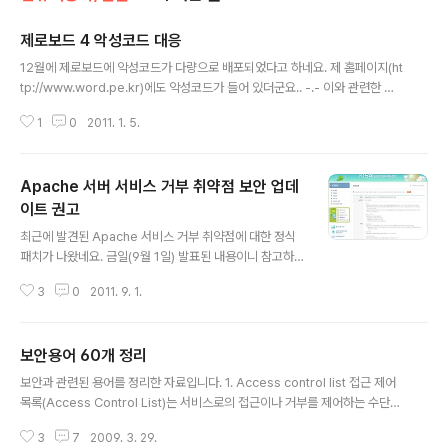
제로보드 4 악성코드 대응
글 내용
12월에 제로보드에 악성코드가 다량으로 배포되었다고 하네요. 제 홈페이지(ht
tp://www.word.pe.kr)에도 악성코드가 들어 있더군요.. -.- 이와 관련한 제
로보드 측의 공식 대응 내용을 첨부합니다. 저의 경우는 첫번째와 세번째였더라
1
0
2011. 1. 5.
구요.. 12월 18일 제로보드 취약성으로 인한 파일 변조가 발생하고 있습니다.
현재까지 발생한 경우를 보면 제로보드의 버전이 pl8 이하인 경우에 발생하고
있습니다. 제로보드의 버전은 bbs 폴더의 lib.php 파일에서 확인하실 수 있습
Apache 서버 서비스 거부 취약점 보안 업데
니다. -----------------------------------------------------------
------------------------------------- □ 원인 : 제로보드 4 게시판의
이트 권고
글 내용
취약성을 이용한..
최근에 발견된 Apache 서비스 거부 취약점에 대한 정식
패치가 나왔네요. 금일(9월 1일) 발표된 내용이니 참고하
시기 바랍니다. http://www.krcert.or.kr/secureNotic
3
0
2011. 9. 1.
eView.do?num=578&seq=-1 □ 개요 o Apache웹
서버에 원격 서비스거부(Denial of Service) 공격 가능
한 신규 취약점이 발견됨 [1] o 공격자는 특수하게 조작된
보안용어 60개 정리
HTTP패킷을 전송하여 아파치 서비스가 동작중인 서버의
글 내용
메모리를 고갈시킬 수 있음 o 해당 취약점 정보 및 공격 도
보안과 관련된 용어를 정리한 자료입니다. 1. Access control list 접근 제어
구가 공개 배포됨에 따라 피해를 입을 수 있으므로 웹서버
목록(Access Control List)는 서비스로의 접근이나 거부를 제어하는 수단으
관리자의 적극적인 조치 필요 □ 해당 시스템 o 영향 받는
로 자주 사용되는 방법이다. 이것은 특정 데이터 및 프로그램에 접근할 수 있는
소프트웨어 [1] - Apache 1.3.x 및 이전 버전 - Apache
3
7
2009. 3. 29.
사용자를 지정한다. ACL에서는 일반적으로 접근할 수 있는 사용자와 사용할