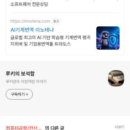
소프트웨어 전문상담
https://innotena.com
광고
AI기계번역 이노테나
글로벌 최고의 AI 기반 학습형 기계번역 랭귀
지위버 및 기업용번역툴 트라도스
로그 정보
루키의 보석함
루키만의 이런저런 이야기
구독하기
더보기
컴퓨터공학/전산보안론
의 다른 글