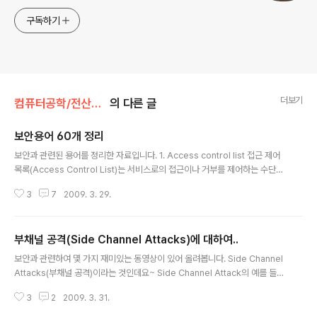
구독하기
더보기
컴퓨터공학/전산보안론
의 다른 글
보안용어 60개 정리
글 내용
보안과 관련된 용어를 정리한 자료입니다. 1. Access control list 접근 제어
목록(Access Control List)는 서비스로의 접근이나 거부를 제어하는 수단으
로 자주 사용되는 방법이다. 이것은 특정 데이터 및 프로그램에 접근할 수 있는
3
7
2009. 3. 29.
사용자를 지정한다. ACL에서는 일반적으로 접근할 수 있는 사용자와 사용할
수 있는 서비스 기능의 목록을 가지고 있다. 예를 들어, 파일 XYZ에 대해 ACL
에 (Alice, delete)와 같은 목록이 있다면, Alice에게 XYZ 파일을 삭제할 권
부채널 공격(Side Channel Attacks)에 대하여..
한을 부여한 것이다. 2. Access matrix 1971년 Butler W. Lampson에 의
글 내용
해 처음 소개되었으며, 운영체제(OS)의 보호 메커니즘에서 일반적으로 사용되
보안과 관련하여 몇 가지 재미있는 동영상이 있어 올려봅니다. Side Channel
고 있다. 이것은 주체와 객체의..
Attacks(부채널 공격)이라는 것인데요~ Side Channel Attack의 예를 들
면, 보안 알고리즘이 처리하는 시간을 측정하고 비교해서 알고리즘과 키를 파악
3
2
2009. 3. 31.
한다든지.. 파워 사용량 즉, 에너지 소비에 따라 알고리즘과 키를 파악하는 것들
을 말합니다. 이외에도 전자파의 특성을 사용해서 사용자가 입력한 정보를 알아