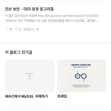
내는 것도 있다고 합니다. 첫번째와 두번째 동영상을 보시면 이런 예제가 나옵
전산 보안 - DES 암호 알고리즘
니다. 첫번째 동영상은 같은 방에서 전자파로만 입력한 패스워드를 알아내는 것
글 내용
이구요 두번째 동영상은 서로 다른 방에서 벽을 통과하는 전자파로 입력한 패스
이 글은 김수민님이 작성한 http://blog.naver.com/kimsumin75/20052
워드를 알아내는 겁니다. (영상이 약간 끊기기도 하구.. 첫번째 영상은 45초 정
758036 에서 가져왔습니다. 요즘 전산보안론을 배우고 있는데요.. 찾아보니
도부..
이해하기 쉽게 작성해 놓으셨더라구요.. DES 암호 알고리즘을 이해하는데 도움
19
0
2008. 9. 19.
이 많이 됩니다. ======================================
=========== 자 드디어 본격적으로 암호 알고리즘을 공부해 봅시다. DES
알고리즘을 들어가기 전에 블록 암호의 구조를 간단하게 살펴보도록 하겠습니
다. 아래 사진은 IBM의 암호학자였던 Horst Feistel (독일) 의 사진입니다. 흐
.. 아무래도 사진을 보면 친숙해서 머리속에 더 잘 남을 것 같아 ... 하나 올려봅니
이 블로그 인기글
다. ^^; [사진 1] Horst Feis..
MAC에서 MySQL 삭제하기
프레임