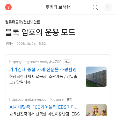
검색하기
루키의 보석함
티스토리
컴퓨터공학/전산보안론
블록 암호의 운용 모드
루키~
2008. 10. 26. 15:52
https://blog.naver.com/yh4700
광고
가가건재 종합 자재 전문몰 소량환영
당일출고 급건문의!
현장급한자재 바로공급, 소량가능 / 당일출
고 / 당일배송
https://brand.naver.com/kidsmile
광고
AI시대맞춤 i100기어블럭 EBS미디어
함께한 장난감
교육선진국에서 선택한 어린이장난감! EBS