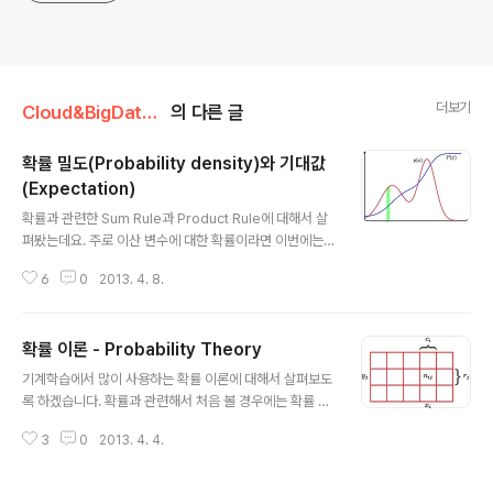
더보기
Cloud&BigData/Machine Learing
의 다른 글
확률 밀도(Probability density)와 기대값
(Expectation)
글 내용
확률과 관련한 Sum Rule과 Product Rule에 대해서 살
펴봤는데요. 주로 이산 변수에 대한 확률이라면 이번에는
연속 변수에 대한 확률을 정리해 보도록 하죠. Probabilit
6
0
2013. 4. 8.
y Density 연속 함수는 다음과 같은 그림으로 나타낼 수
있습니다. 연속 함수의 확률을 구하기 위해서는 각 구간을
조그맣게 자르고 그 간격을 δx라고 표시합니다. 그리고 연
확률 이론 - Probability Theory
속함수의 임의의 변수 x가 (x, x+δx)에 있다고 할 때, 변수
글 내용
x가 나올 확률은 p(x)δx로 표시할 수 있습니다. 최종적으
기계학습에서 많이 사용하는 확률 이론에 대해서 살펴보도
로 (a, b) 구간 사이에 변수 x가 있을 확률은 위에서 구한 p
록 하겠습니다. 확률과 관련해서 처음 볼 경우에는 확률 -
(x)δx를 모두 합하면 됩니다. 연속함수이므로 이러한 합을
일어날 가능성을 측정하는 방법 을 읽어보면 기본 개념을
구하는 것은 바로 적분을 사용하면 됩니다. 확률이므로 p
3
0
2013. 4. 4.
이해할 수 있습니다. 여기에서는 비슷한 내용이기는 하지
(x)는 0보다 크고 모든 확률의 합은..
만 다른 방향에서 살펴보도록 하죠.. 다음 그림에서 전체 갯
수가 N이라고 할 때, 임의의 값 x와 y가 동시에 나올 확률