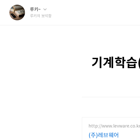
루키~
루키의 보석함
기계학습(M
http://www.levware.co.k
(주)레브웨어