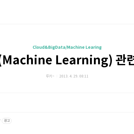
Cloud&BigData/Machine Learing
achine Learning) 
루키~
2013. 4. 29. 08:11
r
광고