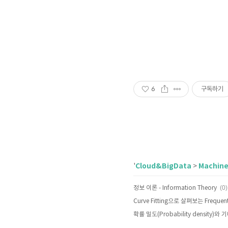
6
구독하기
Cloud&BigData
Machine
'
>
(0)
정보 이론 - Information Theory