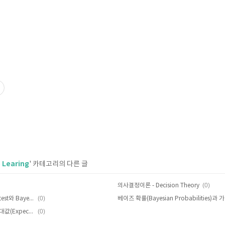
 Learing
' 카테고리의 다른 글
(0)
의사결정이론 - Decision Theory
(0)
Curve Fitting으로 살펴보는 Frequentest와 Bayesian Treatment
(0)
확률 밀도(Probability density)와 기대값(Expectation)