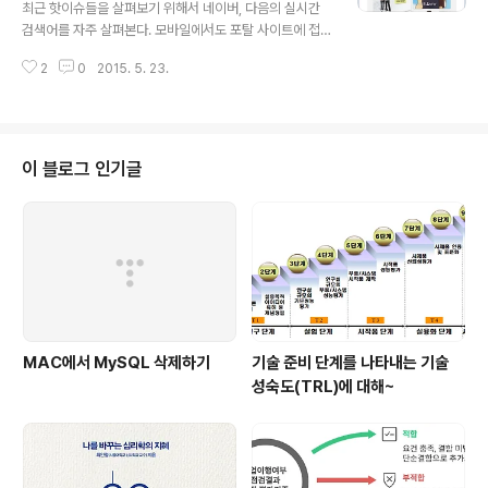
최근 핫이슈들을 살펴보기 위해서 네이버, 다음의 실시간
가 우선 적용되기 때문이다. 위 그림에서 build.gradle이
검색어를 자주 살펴본다. 모바일에서도 포탈 사이트에 접
란 파일을 열어 보면 앱 버전이나 SDK 버전을 설정할 수
속하지 않고 바로바로 확인하기 위한 앱들을 살펴봤는데대
있는 스크립트가 있다. 바로 이..
2
0
2015. 5. 23.
부분 텍스트 위주의 순위라 결국 다시 포털 사이트에 접속
해서 무슨일인지 확인 해야 하는 아쉬움이 있었다. 이미지
로 한번에 살펴보면 더 낫지 않을까?그리고 궁금하면 포털
사이트로 들어가면 될 것이고.. 그래서 '실시간 검색' 앱을
만들어봤다. 실시간 검색어와 이미지는 매 1분마다 업데이
이 블로그 인기글
트하도록 구성했다. 네이버와 다음의 실시간 검색어를 아
래처럼 이미지로 확인할 수 있다. 안드로이드 사용자는 구
글 플레이를 통해 다음 링크를 눌러서 다운로드하면 된다.
https://play.google.com/store/apps/details?id=
kr.co.acr..
MAC에서 MySQL 삭제하기
기술 준비 단계를 나타내는 기술
성숙도(TRL)에 대해~