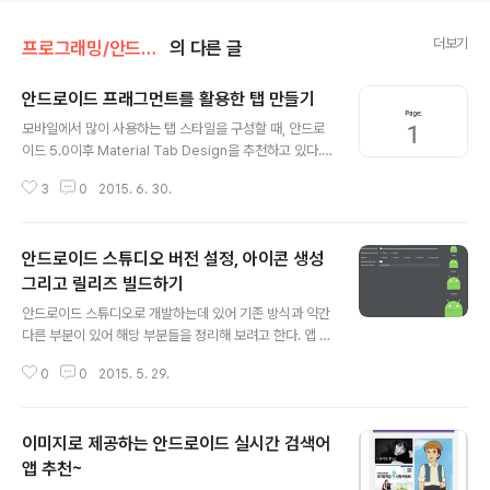
더보기
프로그래밍/안드로이드
의 다른 글
안드로이드 프래그먼트를 활용한 탭 만들기
글 내용
모바일에서 많이 사용하는 탭 스타일을 구성할 때, 안드로
이드 5.0이후 Material Tab Design을 추천하고 있다.
안드로이드에서 Material Design은 직관적이면서 일관
3
0
2015. 6. 30.
된 UI/UX를 제공하는 것을 말한다. 다시 말해 UI/UX의 일
관성을 위해 구글이 제시한 가이드가 바로 Material Desi
gn이다. 탭 UI/UX와 관련된 샘플을 살펴보니 프래그먼트
안드로이드 스튜디오 버전 설정, 아이콘 생성
를 활용하여 탭 사이를 빠르게 이동하고, 좌우로 스와이프
(Swipe)하는 기능을 제공하고 있다. 안드로이도 예제인 S
그리고 릴리즈 빌드하기
글 내용
lidingTabsBasic과 SlidingTabsColors를 다운 받아
안드로이드 스튜디오로 개발하는데 있어 기존 방식과 약간
서 살펴보면 이해할 수 있을 것이다. 안드로이드 탭 스타일
다른 부분이 있어 해당 부분들을 정리해 보려고 한다. 앱 버
SlidingTabsBasic을 기반으로 안드로이드 탭 구성을 살
전 및 SDK 버전 설정 예전에는 어플 버전을 설정하기 위해
펴보도록 하자. 기본적으로..
0
0
2015. 5. 29.
manifest.xml 파일에 versionCode와 versionNam
e을 지정하면 되었다. 또한 지원하는 안드로이드 버전을
설정하기 위해서는 use-sdk 태그에 minSdkVersion과
이미지로 제공하는 안드로이드 실시간 검색어
targetSdkVersion을 지정했다. 그러나 안드로이드 스튜
디오에서 생성한 프로젝트는 아무리 manifest.xml을 수
앱 추천~
글 내용
정해도 적용되지 않는다. 그 이유는 바로 Gradle Script