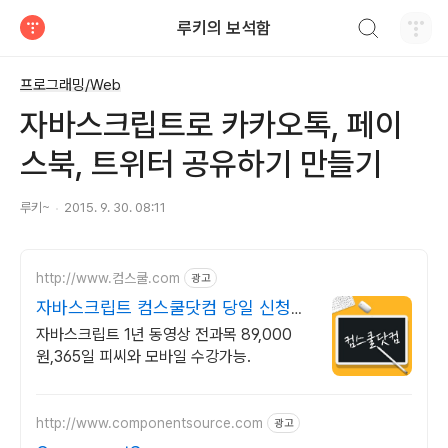
검색하기
루키의 보석함
티스토리
프로그래밍/Web
자바스크립트로 카카오톡, 페이
스북, 트위터 공유하기 만들기
루키~
2015. 9. 30. 08:11
http://www.컴스쿨.com
광고
자바스크립트 컴스쿨닷컴 당일 신청&
결제시 기프티콘!
자바스크립트 1년 동영상 전과목 89,000
원,365일 피씨와 모바일 수강가능.
http://www.componentsource.com
광고