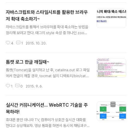
생각해 보자. Sitemesh를 사용해서 상단 네비게이션까지
공통영역으로 처리했는데, 세번째 메뉴 선택시 상단의 네
자바스크립트와 스타일시트를 활용한 브라우
비게이션을 각 페이지에 맞춰서 선택한 형태로 변경할 때
바로 이 기능을 사용하면 된다. 메타 태그 넣기 먼저 각 페
저 확대 축소하기~
글 내용
이지에 다음과 같이 메타 태그를 삽입한다. 미니 메뉴 첫번
자바스크립트를 통해서 브라우저를 확대 축소하는 방법을
째 첫번째 메뉴를 선택한 화면입니다. 5번째 줄에 이름이
정리해 보려고 한다. 태그의 style 속성 중 하나인 zoom
"selection"이고, 값이 "mini1"인 메타 태그를 추가한 것
을 활용하면 쉽게 구현할 수 있다. 브라우저 확대 축소 자바
을 볼 수 있다. 다른 페이지에도 각각의 고유한 값을 가진
4
1
2015. 10. 20.
스크립트 구현 20%씩 확대하고 축소하는 자바스크립트
메타 ..
구문은 다음과 같다. scale 값을 기본값인 1로 설정하고,
확대의 경우 20%를 곱하고 축소는 20%로 나누어서 계산
톰캣 로그 한글 깨질때~
하도록 했다. 그리고 document.body.style.zoom 값
글 내용
을 변경해서 확대 축소를 구현할 수 있다. 다양한 브라우저
톰캣(Tomcat)을 설치하고 난 후, catalina.out 로그 파일
지원 그러나 위 예제는 인터넷 익스플로러, 구글 크롬, 사파
에서 한글이 깨질 경우, tocmat 설치 디렉토리/bin/catali
리에서만 동작한다. 파이어폭스나 오페라 등을 지원하기
na.sh 파일의 톰캣 실행 명령에 다음 빨간색으로 표시한
위해서는 CSS3의 Transform을 활용해야 한다. 이 부분
1
0
2015. 9. 6.
인코딩 정보를 추가하면 된다. exec "$_RUNJAVA"
까지 적용한 전체 소스는 다음과 같다. 미니의 확대/축소 테
"$LOGGING_CONFIG" $JAVA_OPTS $CATALIN
스..
A_OPTS \ -Djava.endorsed.dirs="$JAVA_ENDO
실시간 커뮤니케이션... WebRTC 기술을 주
RSED_DIRS" -classpath "$CLASSPATH" \ -Dcata
lina.base="$CATALINA_BASE" \ -Dcatalina.hom
목하라!
글 내용
e="$CATALINA_HOME" \ -Djava.io.tmpdir="$CA
휴대폰 뿐만 아니라 TV, 컴퓨터가 상호간 실시간 대화를
TALINA_TMPDIR" \ -Dfile.encoding="utf-8" \ or
한다고 상상해보자. 영상 통화를 하면서 동시에 채팅과 P2
g..
P 데이터 공유까지 가능하다면... 이것이 현재 떠오르고 있