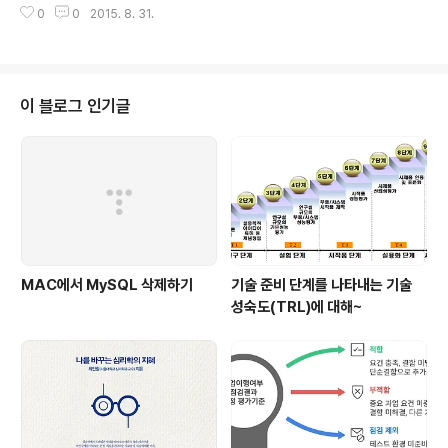
0
0
2015. 8. 31.
는 WebRTC 기술의 비전이다. WebRTC를 활용한 아자
르 국내 업체 하이퍼커넥트가 만든 영상 채팅으로 전세계
친구를 찾는 앱 "아자르(Azar)"도 WebRTC 기술을 활용
한다. 아자르는 2013년 앱 론칭 후, 6개월만에 500만 다
운로드, 11개월만에 1,000만 다운로드를 달성했다. (현재
이 블로그 인기글
2,000만 가입자 수...) 2011년 발표된 WebRTC 기술과
영상 채팅 서비스를 잘 결합한 성공 모델이라 할 수 있을 듯
하다. WebRTC란? WebRTC는 웹을 위한 실시간 통신
규격을 의미한다. 오디오나 비디오 스트림을 P2..
MAC에서 MySQL 삭제하기
기술 준비 단계를 나타내는 기술
성숙도(TRL)에 대해~