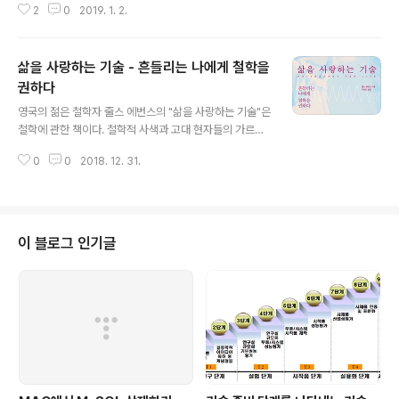
2
0
2019. 1. 2.
라는 지각판들로 구성되어 있는데, 그 아래 맨틀이 움직이
면서 서로 다른 판들이 접촉하거나 서로 충돌하는 일이 벌
어진다. 서로 다른 판들이 접촉하거나 부딪힐 때, 판의 끝
삶을 사랑하는 기술 - 흔들리는 나에게 철학을
쪽이 부서지거나 꺽이면서 엄청난 압력이 발생한다. 그 압
력으로 발생하는 것이 바로 지진이고, 지진이 발생하는 그
권하다
글 내용
판의 접촉면을 우리는 폴트 라인이라고 부른다. 라구람 라
영국의 젊은 철학자 줄스 에번스의 "삶을 사랑하는 기술"은
잔은 "폴트 라인"을 통해 경제의 지진을 발생시키는 원인들
철학에 관한 책이다. 철학적 사색과 고대 현자들의 가르침
을 미국 관점에서 이야기하고 있다. 또한, 경제 위기의 원인
을 통해 좋은 삶을 찾아가라고 이야기한다. 특히 그는 하나
들을 살펴보고 저자가 생각하는 해결방안도 이야기한다.
0
0
2018. 12. 31.
의 철학적 사상에 몰입하지 않고 각각의 특징을 설명하면
라구람 스스로 당연한 이..
서 우리가 취해야 할 부분들을 다루고 있다. 삶을 되돌아보
고 행복을 추구하고 싶다면 반드시 이 책을 읽어보라고 권
유하고 싶다. 그리스 철학은 보편적으로 소크라테스로부터
시작한다. 이 책도 마찬가지로 소크라테스의 질문을 먼저
이 블로그 인기글
다루고 있다. 우리는 소크라테스가 되는 법을 배워서, 부정
적인 감정이 발목을 잡을 때면 스스로 "내가 지금 현명하게
반응하고 있나?""이 반응은 합리적일까?""더 현명하게 반
응할 수 있었을까?"라고 묻기에 이른다. 그리고 이런 습관
이 몸에 배면 소크라테스적 능력을..