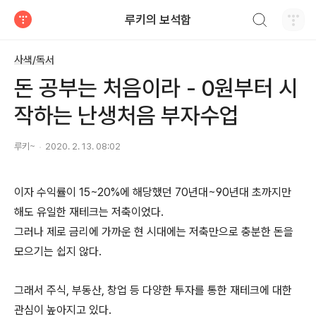
검색하기
루키의 보석함
티스토리
사색/독서
돈 공부는 처음이라 - 0원부터 시
작하는 난생처음 부자수업
루키~
2020. 2. 13. 08:02
이자 수익률이 15~20%에 해당했던 70년대~90년대 초까지만
해도 유일한 재테크는 저축이었다.
그러나 제로 금리에 가까운 현 시대에는 저축만으로 충분한 돈을
모으기는 쉽지 않다.
그래서 주식, 부동산, 창업 등 다양한 투자를 통한 재테크에 대한
관심이 높아지고 있다.