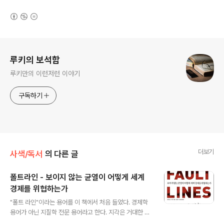
(새창열림)
로그 정보
루키의 보석함
루키만의 이런저런 이야기
구독하기
더보기
사색/독서
의 다른 글
폴트라인 - 보이지 않는 균열이 어떻게 세계
경제를 위협하는가
글 내용
"폴트 라인"이라는 용어를 이 책에서 처음 들었다. 경제학
용어가 아닌 지질학 전문 용어라고 한다. 지각은 거대한 바
다와 대륙으로 이어진 텍토닉 플레이트(tectonic plate)