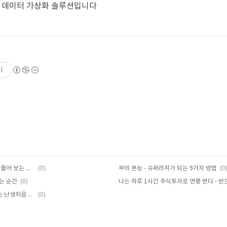
No.1 데이터 가상화 솔루션입니다
기
글
(0)
(0
세상 물정의 물리학 - 복잡한 세상을 꿰뚫어 보는 통계물리학의 아름다움
부의 본능 - 슈퍼리치가 되는 9가지 방법
(0)
는 순간
(0)
돈 공부는 처음이라 - 0원부터 시작하는 난생처음 부자수업