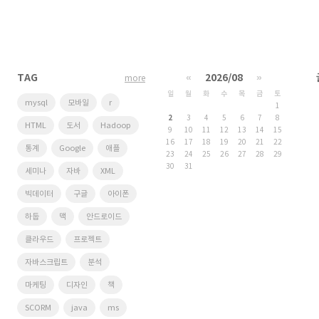
TAG
«
2026/08
»
more
일
월
화
수
목
금
토
mysql
모바일
r
1
2
3
4
5
6
7
8
HTML
도서
Hadoop
9
10
11
12
13
14
15
16
17
18
19
20
21
22
통계
Google
애플
23
24
25
26
27
28
29
30
31
세미나
자바
XML
빅데이터
구글
아이폰
하둡
맥
안드로이드
클라우드
프로젝트
자바스크립트
분석
마케팅
디자인
책
SCORM
java
ms