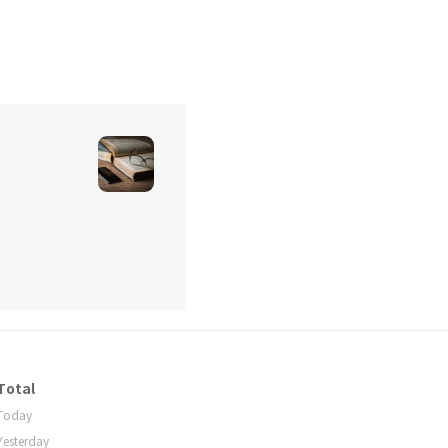
Total
Today
Yesterday