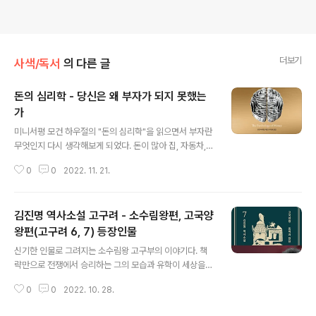
더보기
사색/독서
의 다른 글
돈의 심리학 - 당신은 왜 부자가 되지 못했는
가
글 내용
미니서평 모건 하우절의 "돈의 심리학"을 읽으면서 부자란
무엇인지 다시 생각해보게 되었다. 돈이 많아 집, 자동차,
옷, 명품 등을 마음껏 살 수 있는 사람이 부자라고 단순히
0
0
2022. 11. 21.
생각했다. 그러나 책에서는 이것은 부자처럼 느끼는 것이
라고 일침한다. "부자처럼 느끼는 가장 빠른 방법은 근사한
것들에 많은 돈을 쓰는 것이다. 그러나 부자가 되는 길은 가
김진명 역사소설 고구려 - 소수림왕편, 고국양
진 돈을 쓰고, 가지지 않은 돈을 쓰지 않는 것이다. 아주 간
단하다." 그렇다면 부자는 무엇일까? 저자는 "시간"을 마음
왕편(고구려 6, 7) 등장인물
글 내용
대로 쓸 수 있는 사람이 부자라고 정의한다. 시간만 있는 백
신기한 인물로 그려지는 소수림왕 고구부의 이야기다. 책
수가 아니라, 돈에 구애받지 않고 내 시간을 내 마음대로 쓸
략만으로 전쟁에서 승리하는 그의 모습과 유학이 세상을
수 있는 요즘 많이 언급되는 경제적 자유를 가진 사람이 부
통제하기 위한 것이라는 발상의 전환이 재미있었다. 비구
자라는 것이다. 경제적 자유를 누릴 만큼의 돈이 있으면 독
0
0
2022. 10. 28.
니였던 단청이 고구부에게 말한 다음 글이 대표적인 사례
립성과 자율..
다. “유학을 퍼트렸으면서도 유학을 미워하고, 법을 만들었