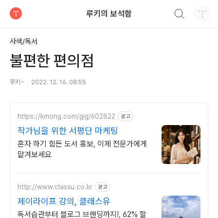
검색하기
루키의 보석함
티스토리
사색/독서
불편한 편의점
루키~
2022. 12. 16. 08:55
https://kmong.com/gig/602822
광고
작가님을 위한 서평단 마케팅
혼자 하기 힘든 도서 홍보, 이제 전문가에게
맡겨보세요
http://www.classu.co.kr
광고
제이라이프 강의, 클래스유
독서습관부터 블로그 브랜딩까지!, 62% 할