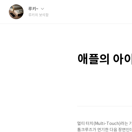
루키~
루키의 보석함
애플의 아이
멀티 터치(Multi-Touch)
톰크루즈가 연기한 다음 장면인데