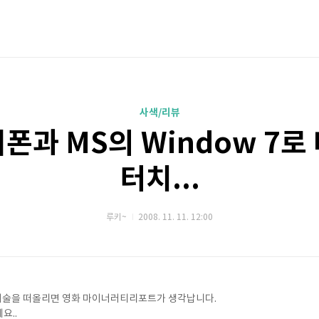
사색/리뷰
폰과 MS의 Window 7로
터치...
루키~
2008. 11. 11. 12:00
라는 기술을 떠올리면 영화 마이너러티리포트가 생각납니다.
요..