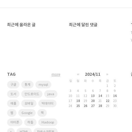
최근에 올라온 글
최근에 달린 댓글
TAG
«
2024/11
»
more
일
월
화
수
목
금
토
구글
통계
mysql
1
2
3
4
5
6
7
8
9
도서
안드로이드
java
10
11
12
13
14
15
16
17
18
19
20
21
22
23
애플
모바일
빅데이터
24
25
26
27
28
29
30
웹
Google
책
아이폰
하둡
Hadoop
r
HTML
자바스크립트