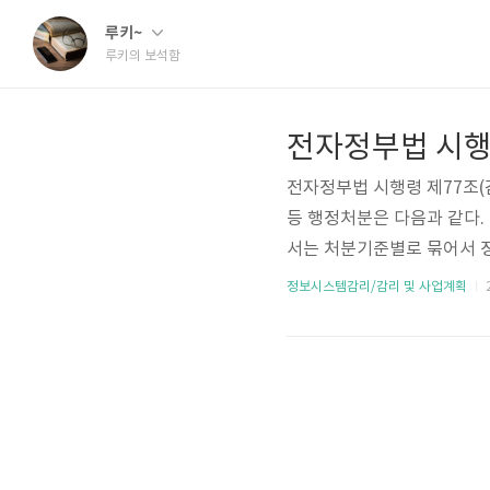
루키~
루키의 보석함
전자정부법 시행
전자정부법 시행령 제77조(
등 행정처분은 다음과 같다.
서는 처분기준별로 묶어서 정리
근 3년간 3회 이상의 업무정
정보시스템감리/감리 및 사업계획
2
한 계약에 따른 감리수행은 제
원으로 임명하는 경우 제외)5
지 아니하고 감리업무를 수행 
등록기준에 미달(..