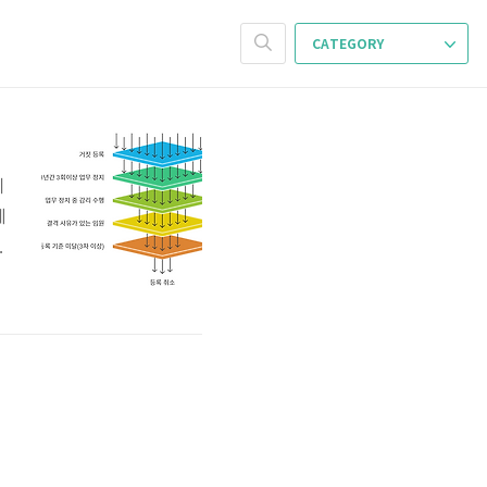
CATEGORY
지
에
최
결
키
의