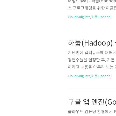
래밍/Java] - 하둡(Ha
스 프로그래밍을 위한 이클
을 설치하고 테스트를 진행했네요
Cloud&BigData/하둡(Hadoop)
보면 ant build를 많이
있을텐데요. 제 Mac에서도 /us
으면 이어서 Apache Ivy
하둡(Hadoop
지난번에 맵리듀스에 대해서는
경변수들을 설정한 후, 기본
이라고 내용을 아무리 보는 것
oop) 설치하둡은 HDFS, 
Cloud&BigData/하둡(Hadoop)
트입니다. 코어는 Java, C
Hadoop을 구동할 수 있
우에는 가상머신을 활용하면 
설치를 진행했..
클라우드 컴퓨팅 환경에서 PaaS