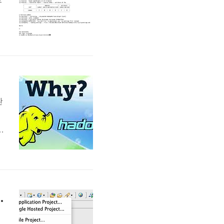
듀
환
d
젝
야
경
 및 프로젝트 생성/실행/배포 ~