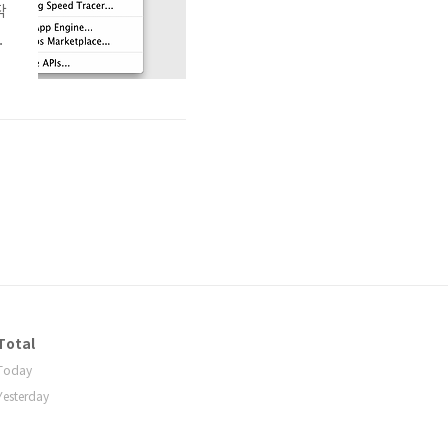
작
하
제
럼
Total
Today
Yesterday