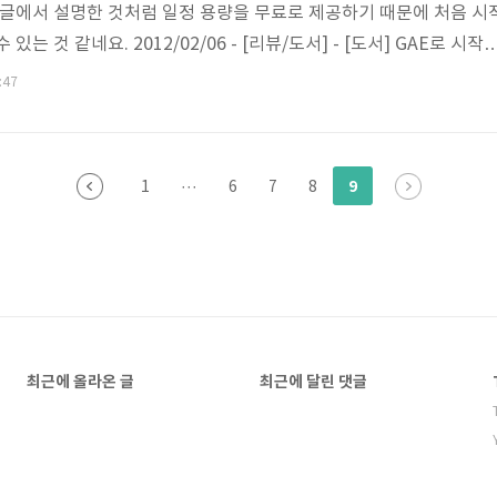
 글에서 설명한 것처럼 일정 용량을 무료로 제공하기 때문에 처음 시
는 것 같네요. 2012/02/06 - [리뷰/도서] - [도서] GAE로 시작
 앱 엔진 활용하기 특히 자바 버전의 경우, 이클립스에 플러그인으로 
:47
 기존 자바 프로그래머에게 친숙하다는 것도 하나의 장점입니다. 그
나씩 살펴보도록 하죠~~ 1. 이클립스용 구글 플러그인 설치하기 이클
방법은 많은 곳에서 이야기 하고 있으니 간단하게만 이야기 하도록 하
9
1
···
6
7
8
최근에 올라온 글
최근에 달린 댓글