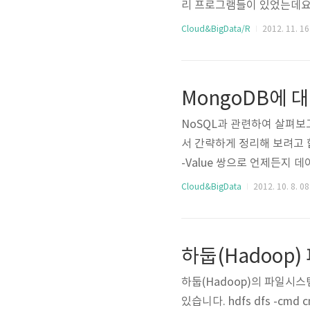
리 프로그램들이 있었는데요.
서 사용할 수 있는 애드온만
Cloud&BigData/R
2012. 11. 16
료를 검색하기는 쉽지 않습니
문이죠. R에 대한 자료를 가
ww.r-project.org 
MongoDB에 
아서 살펴볼 수 ..
NoSQL과 관련하여 살펴보고
서 간략하게 정리해 보려고 
-Value 쌍으로 언제든지 
마 없는 Document Data
Cloud&BigData
2012. 10. 8. 08
할 때 Big Table이라는 
들지 않고 문서를 원하는대
래 내용은 MongoDB in 
하둡(Hadoop)
하둡(Hadoop)의 파일시
있습니다. hdfs dfs -c