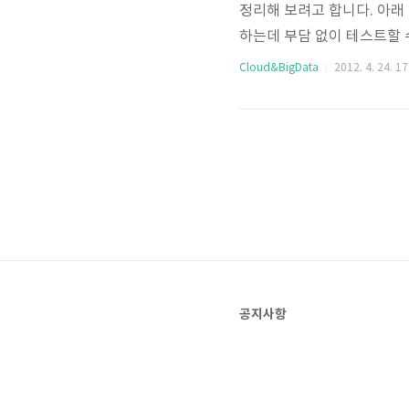
정리해 보려고 합니다. 아래
하는데 부담 없이 테스트할 수 있
는 클라우드 컴퓨팅 - 구글
Cloud&BigData
2012. 4. 24. 17
공해서 설치 및 실행 환경이
구글 앱 엔진의 설치부터 하
립스 플러그인을 설치하는 
죠. 플러그인을 ..
공지사항