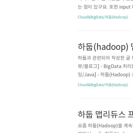
는 점이 있구요. 또한 inp
니다. 이러한 문제를 해결할 수
Cloud&BigData/하둡(Hadoop)
같습니다. 앞서 세팅한 하둡(h
mode였는데요. 이번에는 설정
로 변경해서 jar로 묶지 않
하둡과 관련되어 작성한 글 목
뷰/블로그] - BigData 처
밍/Java] - 하둡(Hadoop
맵리듀스 프로그래밍을 위한 
Cloud&BigData/하둡(Hadoop)
을 설치하는 과정을 살펴봤
하고 있으며 약간의 버그들
자바 프로젝트로 개발 환경을
하..
요즘 하둡(Hadoop)을 계속