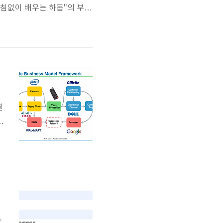
거침없이 배우는 하둡"의 부록
읽기 위해서는 fs 대신에 text
과 디렉토리에 대한 그룹을 변경한
결
w
s
u
다