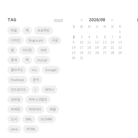
TAG
«
2026/08
»
more
일
월
화
수
목
금
토
하둡
책
프로젝트
1
2
3
4
5
6
7
8
디자인
fingra.ph
구글
9
10
11
12
13
14
15
16
17
18
19
20
21
22
웹
아이폰
자바
23
24
25
26
27
28
29
30
31
통계
맥
mysql
클라우드
ms
Google
Hadoop
분석
안드로이드
r
세미나
모바일
자바스크립트
마케팅
빅데이터
애플
도서
XML
SCORM
java
HTML