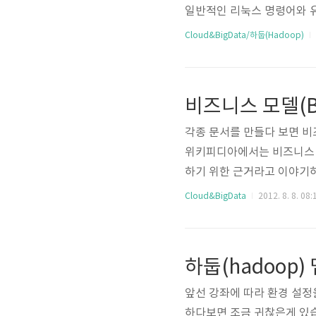
일반적인 리눅스 명령어와 유
을 참고했습니다.) cat hdfs
Cloud&BigData/하둡(Hadoop)
명령어를 사용해야 한다. chgrp
다. -R 옵션은 하위 ..
비즈니스 모델(Bus
각종 문서를 만들다 보면 비즈
위키피디아에서는 비즈니스 
하기 위한 근거라고 이야기하고 있습니
an organization creates, 
Cloud&BigData
2012. 8. 8. 08:
of value). The process of
siness Model Generat
하둡(hadoop
앞선 강좌에 따라 환경 설
하다보면 조금 귀찮은게 있습