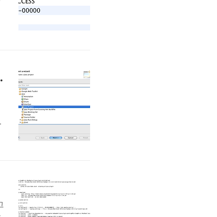
습
것
.
정 및 맵리듀스 개발 #2
둡
그