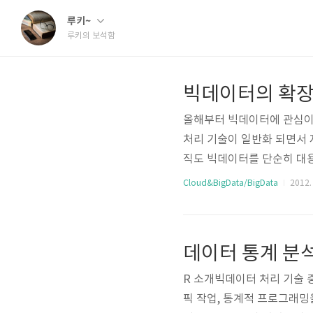
루키~
루키의 보석함
빅데이터의 확장
올해부터 빅데이터에 관심이 
처리 기술이 일반화 되면서 
직도 빅데이터를 단순히 대
례를 간략하게 정리해 보려고
Cloud&BigData/BigData
2012. 
요? 먼저 하드웨어가 발달하
니다. 이렇게 축적된 데이터
고민이 빅데이터의 시작이라고
데이터 통계 분석
루아침에 나타난 것이 아닙니
R 소개빅데이터 처리 기술 중
픽 작업, 통계적 프로그래밍을