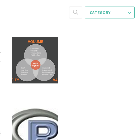
CATEGORY
산
아
까
입
래
처