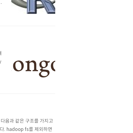
에
자
w
해
y
.
는 다음과 같은 구조를 가지고
. hadoop fs를 제외하면