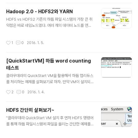
제는 VM의 passwd 파일을 HDFS에 업로드하고, 해당
파일에서 사용자 아이디, 사용자 이름, 그리고 홈디렉토를
Hadoop 2.0 - HDFS2와 YARN
가져와서 결과를 저장하는 것이다. 다음 순서대로 따라해
글 내용
보자. 1. /etc/passwd 파일을 HDFS의 /user/clouder
HDFS vs HDFS2 기존의 하둡 파일 시스템의 가장 큰 취
a로 업로드한다. > hdfs dfs -put /etc/passwd /user/
약점은 바로 네임노드였다. 여러 개의 데이터 노드를 연결
cloudera > hdfs dfs -ls /user/cloudera/p..
해서 데이터 노드에서 발생할 수 있는 하드웨어 오류에 대
응할 수 있었지만, 네임 노드는 하나로 구성함으로써 위험
작성시간
1
0
2016. 1. 5.
에 노출되어 있던 것이 사실이다. HDFS2로 넘어가면서
네임노드에도 확장성을 위해 여러 개의 네임노드를 구성할
수 있도록 변경하였다. 그래서 네임 서버들을 구분하기 위
[QuickStartVM] 하둡 word counting
한 여러 개의 네임스페이스를 도입하게 되었고, 네임 서버
테스트
에 대한 고가용성도 확보할 수 있었다. 또한 여러 개의 네임
글 내용
서버에서 데이터 노드를 관리하기 위해서 Block Pools
클라우데라의 QuickStart VM을 활용해서 하둡 맵리듀스
개념도 등장한다. 마찬가지로 하둡 1.0의 맵리듀스에서도
를 처리하는 예제를 살펴보기로 하자. 만약 VM이 설치되
마스터 노드에 하나의 잡트래커를 사용했다. 잡트래커에서
어 있지 않다면, QuickStart VM 설치하기 글을 참고하기
작성시간
2
0
2016. 1. 4.
스케쥴링, 모니터링, 실패..
바란다. 테스트할 예제는 가장 기본적인 WordCount 예
제이다. 해당 소스에 대한 설명은 WordCount 맵리듀스
테스트 글을 살펴보기 바란다. Word Count 테스트 이제
HDFS 간단히 살펴보기~
QuickStart VM을 통해서 Word Count를 해보기로 하
글 내용
"클라우데라 QuickStart VM 설치 후 먼저 HDFS 명령어
자. 1. VM에서 터미널을 열고 다음 명령어로 hadoop-m
를 통해 하둡 파일시스템에 파일을 올리는 간단한 예제를
apreduce-examples.jar 파일이 있는 곳으로 이동하
살펴보고, Hue 인터페이스로도 확인해 보기로 하자. 1. V
고 해당 파일을 확인한다. > cd /usr/lib/hadoop-mapr
M에서 상단의 터미널 아이콘을 클릭한다. 2. 터미널에서 t
educe/ > ls *examples.jar 2. hadoop jar 명령어로