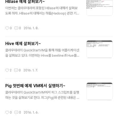
HBase 예제 살펴보기~
이 입력하고 저장한다. 3. 생성한 sample.txt 파일을 하둡
글 내용
파일 시스템의 /user/cloudera에 업로드하고 확인한다.
이번에는 클라우데라에 포함된 HBase에 대해서 살펴보
> hdfs dfs -put sample.txt /user/cloudera > hdfs
도록 하자. HBase에 대해서는 하둡(Hadoop) 관련 기술
dfs -ls /user/cloudera 4. pig를 실..
- 피그, 주키퍼, HBase에 대한 간략한 정리! 를 참고하기
바란다. HBase 서버 확인 먼저 HBase 서버가 동작 중인
작성시간
0
0
2016. 1. 8.
지 확인해 봐야 한다. HBase는 Master와 RegionServ
er가 모두 동작해야 하므로 다음 명령어로 상태를 확인하
고 동작 중이 아닌 경우, start 명령어로 시작하면 된다. >
Hive 예제 살펴보기~
sudo service hbase-master status > sudo servi
글 내용
ce hbase-regionserver status > sudo service h
클라우데라의 QuickStartVM을 통해 하둡 어플리케이션
base-master start > sudo service hbase-regio
을 살펴보고 있다. 이번에는 Hive를 beeline과 Hue를
nserver start HBase 실..
통해서 간략하게 알아보자. Hive Beeline 예제 1. 터미널
을 띄우고 /etc/passwd 파일을 HDFS의 /tmp 폴더에
작성시간
2
0
2016. 1. 7.
넣는다. > hdfs dfs -put /etc/passwd /tmp/ > hdfs
dfs -ls /tmp/ 2. Hive를 실행하기 위해 beeline을 실행
한다. > beeline -u jdbc:hive2:// 3. beeline에서 us
Pig 첫번째 예제 VM에서 실행하기~
erinfo 테이블을 생성하고, /tmp/passwd 파일을 읽어
글 내용
서 테이블에 저장한다. jdbc:hive2://>> CREATE TAB
클라우데라의 QuickStartVM에서 피그 스크립트를 실행
LE userinfo ( uname STRING, pswd STRING, uid
하는 것을 살펴보기로 한다. 피그(Pig)와 관련된 내용은 다
I..
음 글을 참고하기 바란다. 하둡(Hadoop) 관련 기술 - 피
그, 주키퍼, HBase에 대한 간략한 정리! Hive & Pig - 하
작성시간
0
0
2016. 1. 6.
둡(Hadoop)의 맵리듀스를 보다 편하게~ 오늘 살펴볼 예