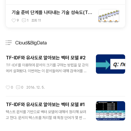
기술 준비 단계를 나타내는 기술 성숙도(TR
L)에 대해~
9
1
조회
11
Cloud&BigData
분류 전체보기
주요 글 목록
TF-IDF와 유사도로 알아보는 벡터 모델 #2
글 내용
TF-IDF를 이용하여 문서의 크기를 구하는 방법을 앞 강의
에서 살펴봤다. 이번에는 이 문서들에서 대해 검색어를 처
리하는 부분을 알아보기로 한다. 다음과 같은 검색어가 주
어졌다고 해보자. 검색어 "new new york"에 대한 쿼리
작성시간
0
0
2016. 12. 5.
벡터를 구하면 다음과 같다. 0.584란 값이 값자기 어디에
서 나왔는지 궁금할수도 있을 듯 하다. 이전 강의에서 살펴
본 각각의 단어의 IDF를 생각해보면 된다. new의 IDF값
TF-IDF와 유사도로 알아보는 벡터 모델 #1
은 0.584이고, 전체 문서에서 2번 중 검색어도 2번 나왔
글 내용
으므로 2/2가 된다. 문서의 크기와 마찬가지로 검색어의
텍스트 문서를 기반으로 벡터 모델에 대해서 정리해 보려
크기도 제곱하고 더한 후, 루트를 구하면 0.652가 나온다.
고 한다. 문서의 텍스트를 처리할 때 특정 단어가 몇 번 나
이제 유사도를 구하기위해서 문서와 검색어의 거리를 측정
왔는지를 주로 세어본다. 많이 나온 단어일수록 중요하기
해보자. 거리를 구할 때는 유클리드 거리나 코사인 거리를
때문이다. 그러나 "그리고", "the", "a"와 같이 모든 문서에