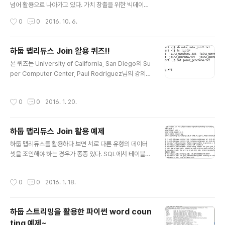
파악하는 것이 중요하다고 생각한다. 데이터에 어떤 항목
넘어 활용으로 나아가고 있다. 가치 창출을 위한 빅데이터
들이 포함되어 있고, 그것이 무엇을 의미하는 지를 알아야
활용 측면에서 빅데이터 모델링에 대해 살펴보고자 한다.
작성시간
0
0
2016. 10. 6.
올바른 가설 또는 문제를 정의할 수 있다. 데이터 준비 (Pr
알리스테어 크롤과 벤저민 요스코비치가 쓴 린 분석(Lean
epare) 데이터 ..
Analytics)에 보면, "행동을 변화시키지 않는다면 잘못된
지표이다" 라는 이야기가 나온다. 빅데이터 분석만 하고 아
하둡 맵리듀스 Join 활용 퀴즈!!
무런 행동도 하지 않는다면 무의미하다는 것이다. 즉, 빅데
글 내용
본 퀴즈는 University of California, San Diego의 Su
이터 분석의 최종 목표는 반드시 실행이어야 한다. 다양하
per Computer Center, Paul Rodriguez님의 강의에
고 수많은 데이터에서 인사이트를 찾고 이를 실행에 옮기
포함된 내용이다. 해당 퀴즈에 대한 답은 올려놓지 않을 계
는 것이야말로 진정한 빅데이터의 활용이자 데이터 과학이
획이므로 아래 내용을 잘 따라하고 직접 풀어보기 바란다.
라 할 수 있다. 그러나 빅데이터에서 인사이트를 찾아내는
작성시간
0
0
2016. 1. 20.
하둡 맵리듀스 Join 활용 예제 를 참고하면 쉽게 구현할 수
것 자체가 어려울 수 있다. 인사이트를 찾기 위해서는 무엇
있을 것이다. 아래 예제에 따라 데이터 파일을 생성하고 조
을 해야 할까? 당연히 분석..
인하는 맵리듀스를 파이썬으로 구현해 보도록 하자. 1. 퀴
하둡 맵리듀스 Join 활용 예제
즈에 사용할 데이터 파일을 생성하는 다음 파이썬 소스를
글 내용
make_join2data.py 파일로 저장한다. #!/usr/bin/env
하둡 맵리듀스를 활용하다 보면 서로 다른 유형의 데이터
python import sys # ---------------------------
셋을 조인해야 하는 경우가 종종 있다. SQL에서 테이블간
---------------------------..
조인을 생각해 보면 된다. Word Count 예제를 기반으로
맵리듀스의 조인을 고려해 보자. 특정 단어의 개수를 세는
작성시간
0
0
2016. 1. 18.
데 파일 하나는 전체 기간을 대상으로 하고, 다른 파일은 월
별로 각 단어의 개수를 나타낸다고 해보자. 아래의 두 파일
을 하나로 합쳐서 형태로 합쳐서 출력하는 부분을 하둡 맵
하둡 스트리밍을 활용한 파이썬 word coun
리듀스로 구현해보는 것이다. join1_FileA.txt able,991
ting 예제~
about,11 burger,15 actor,22 join1_FileB.txt Jan-0