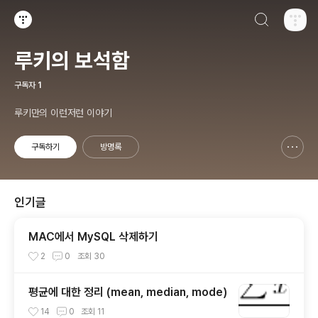
검색하기
티스토리
루키의 보석함
구독자
1
루키만의 이런저런 이야기
구독하기
방명록
신고하기 레이어
열기
인기글
MAC에서 MySQL 삭제하기
2
0
조회
30
평균에 대한 정리 (mean, median, mode)
14
0
조회
11