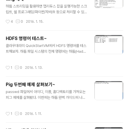
글 내용
1 able,5 Feb-02 about,3 Mar-03 about,8 Apr-04
하둡 스트리밍을 활용하면 맵리듀스 잡을 실행가능한 스크
able,13 Feb-22 actor,3 Feb-23 burger..
립트, 쉘 프로그래밍/파이썬/자바/R 등으로 처리할 수 있
다. 하둡 스트리밍에 대해서는 Apache Hadoop Strea
작성시간
4
0
2016. 1. 15.
ming을 참고하면 된다. 이번 강의에서는 기본 하둡 예제인
Word Count를 파이썬으로 구성한 후, 하둡 스트리밍으
로 맵리듀스를 적용하는 예제를 살펴보기로 한다. 하둡 스
HDFS 명령어 테스트~
트리밍 명령어는 다음과 같이 사용법을 확인할 수 있다. >
글 내용
클라우데라의 QuickStartVM에서 HDFS 명령어를 테스
hadoop jar /usr/lib/hadoop-mapreduce/hadoop
트해보자. 하둡 파일 시스템의 전체 명령어는 하둡(Hado
-streaming.jar --help 1. 먼저 파이썬으로 맵 함수를 만
op) 파일시스템 (HDFS) 명령어 정리~를 참고하기 바란
들어 보자. WordCount에서 맵 함수는 파일의 각 라인별
다. 아래 내용은 University of California, San Diego
로 읽어서 공백으로 자른 다음, Key: 단어, Value: 1로 출
작성시간
1
0
2016. 1. 13.
의 Mahidhar Tatineni 교수 자료를 참고했다. 1. -ls 명
력하면 된다. > ged..
령어로 현재 하둡 파일 시스템에 내용을 확인할 수 있다. V
M에서는 /hbase, /solr 등의 디렉토리 구성을 볼 수 있
Pig 두번째 예제 살펴보기~
다. > hdfs dfs -ls / 2. -mkdir을 사용하여 예제로 쓸 /u
글 내용
ser/test 디렉토리를 생성한다. > hdfs dfs -mkdir /us
passwd 파일에서 아이디, 이름, 홈디렉토리를 가져오는
er/test > hdfs dfs -ls /user/ 3. 리눅스의 dd 명령어
피그 예제를 살펴봤다. 이번에는 하둡 완벽 가이드에 나왔
를 통해 1GB의 대용량 ..
던 연도별 최고 온도를 계산하는 예제를 살펴보기로 하자.
해당 예제에 대한 설명은 Hive & Pig - 하둡(Hadoop)의
작성시간
1
0
2016. 1. 11.
맵리듀스를 보다 편하게~ 를 참고하기 바란다. 1. 먼저 예
제로 사용할 sample.txt 파일을 만들어 보자. > vi samp
le.txt 2. 년도 온도 품질 순으로 탭을 공백으로 다음과 같