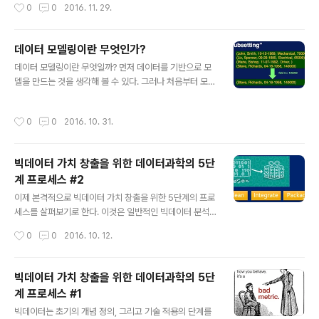
작성시간
0
0
2016. 11. 29.
주로 사용..
서 많이 나오는 단어들은 실제로 의미가 없다. 그래서 TF-I
DF라는 가중치를 사용하게 된다. TF(Term Frequenc
y)는 특정한 단어가 문서 내에 얼마나 자주 등장하는지를
데이터 모델링이란 무엇인가?
나타내고, DF(Document Frequency)는 단어가 문서
글 내용
내에서 흔하게 등장한다는 것을 나타낸다. 그래서 DF의 역
데이터 모델링이란 무엇일까? 먼저 데이터를 기반으로 모
수인 IDF(Inverse Document Frequency) 구해서 TF
델을 만드는 것을 생각해 볼 수 있다. 그러나 처음부터 모델
와 IDF를 곱한 값인 TF-IDF를 가중치로 사용한다. 다음과
을 만드는 것에 집착하는 것은 바람직하지 않다. 너무 추상
같은 텍스트로 구성된 3개의 문서가 ..
적이기도 하고, 어떤 모델을 어떻게 만들어야 할지 막막하
작성시간
0
0
2016. 10. 31.
기만 하다. 다른 측면에서 데이터 모델링을 정의해 보면, 데
이터 모델링은 데이터의 속성을 설명할 수 있고 이해하는
것이라 할 수 있다. 흔히 데이터 분석을 이야기할 때, 먼저
빅데이터 가치 창출을 위한 데이터과학의 5단
데이터의 특성을 파악하라고 한다. 데이터의 특성을 파악
계 프로세스 #2
하기 위해서는 다음 세 가지 항목을 알아야 한다. 데이터 구
글 내용
조, 데이터 연산, 그리고 데이터 제약조건이다. 특히 데이터
이제 본격적으로 빅데이터 가치 창출을 위한 5단계의 프로
제약조건은 데이터 의미를 파악하는데 유용하게 활용할 수
세스를 살펴보기로 한다. 이것은 일반적인 빅데이터 분석
있다. 데이터 구조 데이터 구조는 정형(structued), 반정
과정인 "데이터 획득 - 데이터 준비 - 데이터 분석 - 시각화
작성시간
0
0
2016. 10. 12.
형(semi-str..
- 활용"을 의미한다. 데이터 획득 (Acquire) 데이터 획득
은은 단순히 데이터를 수집하는 것만을 의미하지 않는다.
먼저 데이터 셋을 명확하게 정의해야 한다. 어떤 데이터들
빅데이터 가치 창출을 위한 데이터과학의 5단
이 있고, 해당 데이터의 특성이 무엇인지를 명확하게 설정
계 프로세스 #1
해야 한다. 그리고 나서 데이터를 검색해보거나 쿼리를 할
글 내용
수 있어야 한다. 개인적으로는 이 단계에서 데이터 속성을
빅데이터는 초기의 개념 정의, 그리고 기술 적용의 단계를