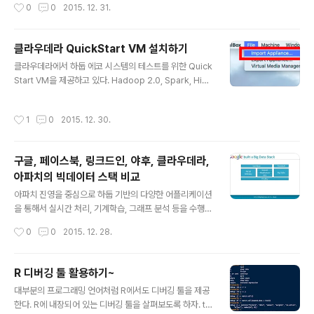
작성시간
0
0
2015. 12. 31.
estfile.txt를 생성하고 하둡 파일시스템에 업로드한다. H
w..
DFS의 ls 명령어로 실제 파일이 업로드 된 것을 확인할 수
있다. 3. 이제 웹 브라우저 기반의 HUE 인터페이스를 통해
클라우데라 QuickStart VM 설치하기
서 해당 파일을 살펴보자. 웹브라우저의 북마크에서 Hue
글 내용
를 클릭하고 우측 상단의 "File Browser"를 선택한다. 여
클라우데라에서 하둡 에코 시스템의 테스트를 위한 Quick
기에서도 testfile.txt 파일이 올라가 있는 것을 확인할 수
Start VM을 제공하고 있다. Hadoop 2.0, Spark, Hiv
있다. 4. testfile.txt 파일을 클릭하면 해당 파일의 상세 내
e, Pig, HBase, Sqoop, Flume 등 하둡 관련 시스템을
역을 볼 수 있다. 또..
일일이 설치하지 않고 가상환경에서 마음껏 테스트 할 수
작성시간
1
0
2015. 12. 30.
있는 환경을 제공한다. 또한 사전에 포함된 데이터를 통해
서 각종 기능을 테스트할 수 있는 "Getting Started"도
있으므로 하둡에 관심이 있으면 한번쯤 설치해서 사용해보
구글, 페이스북, 링크드인, 야후, 클라우데라,
기 바란다. QuickStart VM 다운로드 및 설치 QuickStar
아파치의 빅데이터 스택 비교
tVM은 VMWare, KVM, VirtualBox의 VM으로 각각 제
글 내용
공되는데 VirtualBox를 통해서 설치해보기로 한다. 1. htt
아파치 진영을 중심으로 하둡 기반의 다양한 어플리케이션
ps://www.virtualbox.org/wiki/Download..
을 통해서 실시간 처리, 기계학습, 그래프 분석 등을 수행하
고 있다. 하둡의 기본 개념이 구글 시스템에서 시작된 만큼
작성시간
0
0
2015. 12. 28.
먼저 구글의 분산 처리 구성을 살펴본다. 그리고 아파치에
서 제공하는 하둡 에코시스템의 구성을 알아본 후, 클라우
데라, 페이스북, 야후, 링크드인 등에서 이를 활용하는 구조
R 디버깅 툴 활용하기~
를 정리해 본다. 결국 회사의 용도에 맞춰서 기술들을 잘 조
글 내용
대부분의 프로그래밍 언어처럼 R에서도 디버깅 툴을 제공
합해서 사용하는 것이 관건인 듯하다. 물론 필요에 따라 클
한다. R에 내장되어 있는 디버깅 툴을 살펴보도록 하자. tr
라우데라의 임팔라나 링크드인의 카프카와 같이 직접 만들