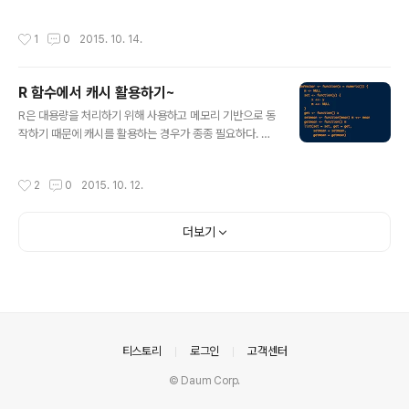
aceback 간단하게 사용할 수 있는 디버깅 툴로 traceba
수도 있지만 말이다. 구글 빅데이터 스택 구글은 Chubby
ck()이 있다. traceback()은 함수들을 호출한 콜 스택을
라는 'Coordination'을 사용하고, 데이터스토어로는 Big
작성시간
1
0
2015. 10. 14.
보여주는 것이다. x 값이 할당되어 있지 않기 때문에 에러
Table을 쓰고 있다. 그리고 맵리듀스의 상위 언어로 Saw
가 발생했고, traceback()으로 함수 호출 스택을 살펴보
zall을 사..
면 mean() 함수 하나만 나온다. 좀 더 복잡한 선형 회귀 분
R 함수에서 캐시 활용하기~
석을 계산하는 lm() 함수를 살펴보자. lm(y ~ x)를 처리하
글 내용
기 위해서 eva(), eval(), model.frame() 등을 순차적으
R은 대용량을 처리하기 위해 사용하고 메모리 기반으로 동
로 호출한 것을 알 수 있다. 그러나 traceback은 함수를
작하기 때문에 캐시를 활용하는 경우가 종종 필요하다. 특
어떤 순서로 호출했는지만을 알려주고 있다. debug 실제
정하게 계산된 데이터를 캐시하는 예제를 살펴보기로 한
로 함수들을 만들었..
다. 캐시를 사용하기 위해서 현재의 environment가 아닌
작성시간
2
0
2015. 10. 12.
다른 environment에서도 접근할 수 있도록 값을 할당할
필요가 있다. R에서 "
더보기
의안내
티스토리
로그인
고객센터
© Daum Corp.