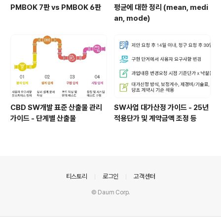
PMBOK 7판 vs PMBOK 6판
평균에 대한 정리 (mean, medi
an, mode)
CBD SW개발 표준 산출물 관리
SW사업 대가산정 가이드 - 25년
가이드 - 단계별 산출물
적용단가 및 계약금액 조정 등
의안내
티스토리
로그인
고객센터
© Daum Corp.