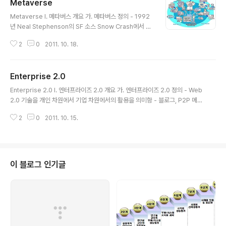
Metaverse
글 내용
Metaverse I. 메타버스 개요 가. 메타버스 정의 - 1992
년 Neal Stephenson의 SF 소스 Snow Crash에서 처
음 언급 - 모든 사람들이 아바타를 이용하여 사회, 경제, 문
2
0
2011. 10. 18.
화적 활동을 하게 되는 가상의 세계를 의미함 - 세컨드라이
프와 같은 SNS 이후를 책임질 거대시장으로 주목받고 있
는 개념 나. 메타버스 로드 맵 - 2006년 5월 ASF(Accel
Enterprise 2.0
eration Studies Foundation)에서 향후 10년간 3D 웹
글 내용
응용서비스 분야의 시장 동향 및 전망에 대한 메타버스 로
Enterprise 2.0 I. 엔터프라이즈 2.0 개요 가. 엔터프라이즈 2.0 정의 - Web
드맵 작성을 합의 - Web 2.0 기술 - 3D 영상 기술 (X3D
2.0 기술을 개인 차원에서 기업 차원에서의 활용을 의미함 - 블로그, P2P 메시
등) - MMORPG - 세컨드 라이프 웹 페이지의 외형적인
지, Wiki와 같은 정보 기술이 대표적 - 사람들에 의한 참여와 공유를 필요로 함
표현을 확장 및 강화하기 위한 다양한 방법들의 논의 II 메
2
0
2011. 10. 15.
- 참여와 공유를 지향하는 Web 2.0의 기본 패러다임과 RSS, Wiki, Folkson
타버스 서비..
omy 등의 참여 및 공유 기술을 기업에 적용해 지식을 창조/공유하며 이를 통한
협업으로 기업의 수익을 창출해 내는 것 - Web 2.0 도구들을 기업의 수익 창
출 목적으로 기업 경영에 활용하는 것 나. 엔터프라이즈 2.0 배경 - 개인 차원에
서 널리 활용되던 Web 2.0 개념과 기술을 비즈니스 및 기업 레벨로 확장시킨
이 블로그 인기글
개념 - Social Softwa..