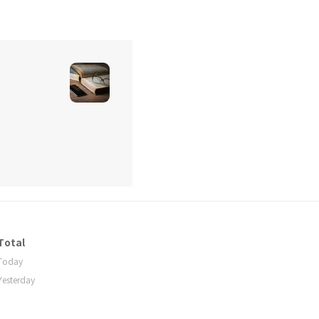
Total
Today
Yesterday