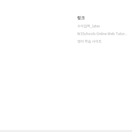
링크
수식입력_latex
W3Schools Online Web Tutorials
영어 학습 사이트