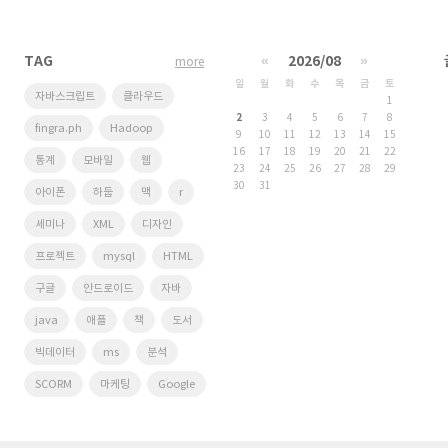
TAG
«
2026/08
»
more
일
월
화
수
목
금
토
자바스크립트
클라우드
1
2
3
4
5
6
7
8
fingra.ph
Hadoop
9
10
11
12
13
14
15
16
17
18
19
20
21
22
통계
모바일
웹
23
24
25
26
27
28
29
30
31
아이폰
하둡
맥
r
세미나
XML
디자인
프로젝트
mysql
HTML
구글
안드로이드
자바
java
애플
책
도서
빅데이터
ms
분석
SCORM
마케팅
Google