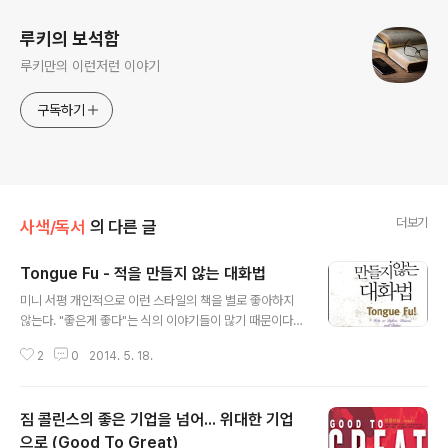
루키의 보석함
루키만의 이런저런 이야기
구독하기
더보기
사색/독서
의 다른 글
Tongue Fu - 적을 만들지 않는 대화법
글 내용
미니 서평 개인적으로 이런 스타일의 책을 별로 좋아하지
않는다. "좋은게 좋다"는 식의 이야기들이 많기 때문이다.
"좋은 나라 만들자".. "배고프니까 밥먹자".. 하는 메아리 없
2
0
2014. 5. 18.
는 구호랑 별반 다를 바가 없다. 솔직히 이 책도 그런 생각
을 가지고 보기 시작했고, 일부 내용들은 이런 기대를 저버
리지 않았다. 공감, 동의, 주의 집중해서 듣기, 침묵, 질문,
짐 콜린스의 좋은 기업을 넘어... 위대한 기업
긍정... 어릴 적 도덕 교과서에 나오는 이야기 그대로이다.
하지만 이런 일반적인 주제들이 일관성있게 엮이고 실제
으로 (Good To Great)