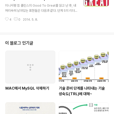
글 내용
사례를 통한 이야기로 접해보니 색달랐다. 결국 알고 있다
미니서평 짐 콜린스의 Good To Great를 읽고 난 후, 내
는 것보다 실제 어떻게 행동하느냐가 더 중요한 것이었다.
머리속에 남아있는 표현들은 다음과 같다. 단계 5의 리더..
아무리 잘 알고 있으면 뭐하겠는가? 아는 것으로는 충분하
버스에 탈 적합한 사람.. 냉혹한 사실의 직시.. 열정을 가지
지 않다. 실제로 적용해야 한다. 바라는 것으로는 충분하지
4
0
2014. 5. 8.
고 경제 엔진을 움직이면서 세계 최고가 될 수 있는 일.. 플
않다. 행동..
라이 휠 효과.. 진정한 리더는 겸손하면서 추진력과 불굴의
의지를 가지고 있어야 한다. 즉 내강외유?를 의미하는 것이
아닐런지.. 단계 5의 리더들은 일이 잘 풀릴 때에는 창문 밖
을 내다보면서 자기 자신 외의 요인들에 찬사를 돌린다. 그
이 블로그 인기글
리고 찬사를 돌릴 특별한 사람이나 사건을 찾을 수 없을 경
우에는 행운 탓으로 돌린다. 일이 잘 풀리지 않을 때에는 거
울을 들여다보며 자신에게 책임을 돌리고 결코 운이 나쁜
걸 탓하지 않는다. 짐 콜린스는 사람에 대한 중요성으로 ..
MAC에서 MySQL 삭제하기
기술 준비 단계를 나타내는 기술
성숙도(TRL)에 대해~