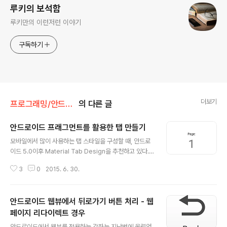
루키의 보석함
루키만의 이런저런 이야기
구독하기
더보기
프로그래밍/안드로이드
의 다른 글
안드로이드 프래그먼트를 활용한 탭 만들기
글 내용
모바일에서 많이 사용하는 탭 스타일을 구성할 때, 안드로
이드 5.0이후 Material Tab Design을 추천하고 있다.
안드로이드에서 Material Design은 직관적이면서 일관
3
0
2015. 6. 30.
된 UI/UX를 제공하는 것을 말한다. 다시 말해 UI/UX의 일
관성을 위해 구글이 제시한 가이드가 바로 Material Desi
gn이다. 탭 UI/UX와 관련된 샘플을 살펴보니 프래그먼트
안드로이드 웹뷰에서 뒤로가기 버튼 처리 - 웹
를 활용하여 탭 사이를 빠르게 이동하고, 좌우로 스와이프
(Swipe)하는 기능을 제공하고 있다. 안드로이도 예제인 S
페이지 리다이렉트 경우
글 내용
lidingTabsBasic과 SlidingTabsColors를 다운 받아
안드로이드에서 웹뷰를 적용하는 강좌는 지난번에 올렸었