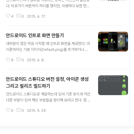
서 살펴보면 이해할 수 있을 것이다. 안드로이드 탭 스타일
다. 뒤로가기 버튼까지 처리를 했지만, 사용하다 보면 한가
SlidingTabsBasic을 기반으로 안드로이드 탭 구성을 살
지 문제가 발생한다. 웹 페이지에서 다른 페이지로 이동한
펴보도록 하자. 기본적으로..
4
0
2015. 6. 17.
후, 내부적으로 여러번 리다이렉트가 발생할 경우이다. 이
때, 기존의 방식대로 뒤로가기 버튼을 처리하면 원하는대
로 동작하지 않는다. 바로 이전 페이지로 이동하기 때문에
안드로이드 인트로 화면 만들기
다시 현재 보고 있는 페이지로 돌아오게 되는 것이다. 이런
글 내용
문제를 해결하기 위해서 다음과 같은 방식을 사용해봤다.
대부분의 앱은 처음 시작할 때 인트로 화면을 제공한다. 아
현재 URL을 변수에 저장하고 새로운 URL이 로딩되었는
이폰에서는 기본 이미지(Default.png)를 추가하거나 설
데 아직도 현재 URL이면 뒤로 이동하도록 처리하는 것이
정해 주고, 앱 론칭이 끝났을 때 실행되는 함수에서 일정시
다. WebViewClient를 상속한 클래스의 shouldOverri
8
0
2015. 6. 8.
간만을 주는 다음 한줄 코드로 인트로 화면이 해결된다. [N
deUrlLoading 함수에서 처리하면 된다. private class
SThread sleepForTimeInterval:3]; 하지만, 안드로
WebVie..
이드에서는 인트로를 위한 별도의 기능을 제공해 주지 않
안드로이드 스튜디오 버전 설정, 아이콘 생성
는다. 그렇다고 인트로 화면을 전혀 제공해 줄 수 없는 것은
아니다. 인트로를 위한 액티비티를 하나 만들고, 앱이 실행
그리고 릴리즈 빌드하기
글 내용
될 때 해당 액티비티가 먼저 뜨도록 구성하면 된다. 그리고
안드로이드 스튜디오로 개발하는데 있어 기존 방식과 약간
일정 시간이 지나면 실제 처음 나오는 액티비티가 실행되
다른 부분이 있어 해당 부분들을 정리해 보려고 한다. 앱 버
도록 하면 된다. AndroidManifest.xml 파일 설정 먼저
전 및 SDK 버전 설정 예전에는 어플 버전을 설정하기 위해
처음 실행하는 액티비티가 인트로 화면이 되도록 An..
0
0
2015. 5. 29.
manifest.xml 파일에 versionCode와 versionNam
e을 지정하면 되었다. 또한 지원하는 안드로이드 버전을
설정하기 위해서는 use-sdk 태그에 minSdkVersion과
targetSdkVersion을 지정했다. 그러나 안드로이드 스튜