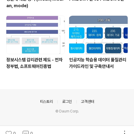
an, mode)
정보시스템 감리관련 제도 - 전자
인공지능 학습용 데이터 품질관리
정부법, 소프트웨어진흥법
가이드라인 및 구축안내서
의안내
티스토리
로그인
고객센터
© Daum Corp.
0
0