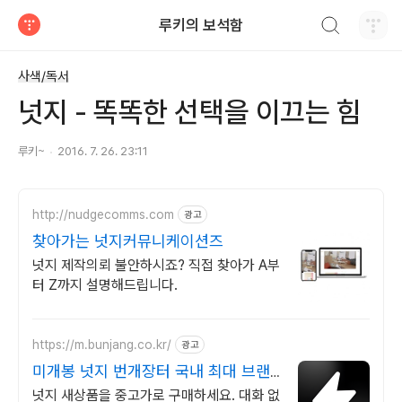
검색하기
루키의 보석함
티스토리
사색/독서
넛지 - 똑똑한 선택을 이끄는 힘
루키~
2016. 7. 26. 23:11
http://nudgecomms.com
광고
찾아가는 넛지커뮤니케이션즈
넛지 제작의뢰 불안하시죠? 직접 찾아가 A부
터 Z까지 설명해드립니다.
https://m.bunjang.co.kr/
광고
미개봉 넛지 번개장터 국내 최대 브랜
드 중고거래
넛지 새상품을 중고가로 구매하세요. 대화 없