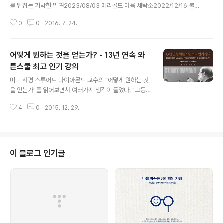
를 뒤집는 기막힌 발견2023/08/03 메리골드 마음 세탁소2022/12/16 불편
한 편의점2022/11/21 돈의 심리학 - 당신은 왜 부자가 되지 못했는가2022/
0
0
2016. 7. 24.
09/25 워런버핏 바이블 20212022/09/21 김진명 역사소설 고구려2022/
09/14 아빠의 첫 돈 공부 - 월급 노예 18년 만에 찾은 경제적 자유 달성법202
2/09/08 채권쟁이 서준석의 다시 쓰는 주식 투자 교과서2022/09/02 빛의
어떻게 원하는 것을 얻는가? - 13년 연속 와
양자컴퓨터 - 광양자컴퓨터의 원리와 이론 그리고 실현을 향한 여정2022/08/
15 질서너머 - 인생의 다음 단계로 나아가는 12가지 법칙2022/08/06 NFT
튼스쿨 최고 인기 강의
글 내용
레볼루션 - 현실과 메타버스를 넘나드는 ..
미니 서평 스튜어트 다이아몬드 교수의 "어떻게 원하는 것
을 얻는가"를 읽어보면서 여러가지 생각이 들었다. "그동안
너무 감정적이지 않았을까?""다른 사람의 말에 귀를 기울
4
0
2015. 12. 29.
이지 않고 내 머릿속 그림만 생각한 건 아닐까?""가치의 교
환보다는 나만의 이익에 초점을 맞추지는 않았을까?" 분명
히 논리적이고 체계적으로 이야기하고 있다고 생각했는데,
내 이야기를 못 알아듣는다는 느낌을 받을 때가 있다. 감정
적인 지불을 하지 않고 내 주장만 펼쳤기 때문이라는 것을
이 블로그 인기글
이제 알게 되었다. 이기적인 사고도 좋지는 않지만, 반대로
항상 남을 배려하고 내가 손해보는 경우도 역시 좋지 않다.
서로 윈윈할 수 있는 방법은 올바른 가치의 교환을 통해 상
대방이 손해를 보는 게 아니라 새로운 가치를 만들어내는
것이라는 것을 이 책을 통해..