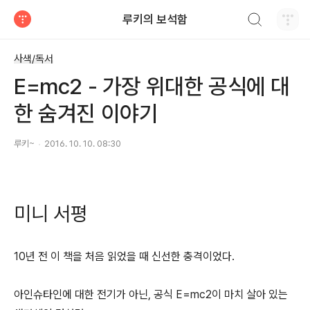
검색하기
루키의 보석함
티스토리
사색/독서
E=mc2 - 가장 위대한 공식에 대
한 숨겨진 이야기
루키~
2016. 10. 10. 08:30
미니 서평
10년 전 이 책을 처음 읽었을 때 신선한 충격이었다.
아인슈타인에 대한 전기가 아닌, 공식 E=mc2이 마치 살아 있는