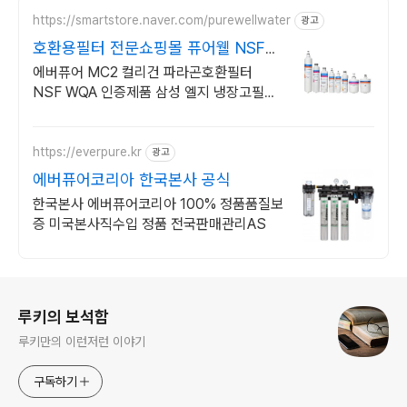
https://smartstore.naver.com/purewellwater
광고
호환용필터 전문쇼핑몰 퓨어웰 NSF
WQA 인증제품
에버퓨어 MC2 컬리건 파라곤호환필터
NSF WQA 인증제품 삼성 엘지 냉장고필터
국내최대 호환용필터 마켓 퓨어웰워터
https://everpure.kr
광고
에버퓨어코리아 한국본사 공식
한국본사 에버퓨어코리아 100% 정품품질보
증 미국본사직수입 정품 전국판매관리AS
로그 정보
루키의 보석함
루키만의 이런저런 이야기
구독하기