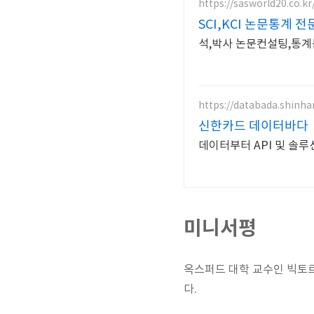
https://sasworld20.co.kr
SCI,KCI 논문통계 전
석,박사 논문컨설팅,통계분
https://databada.shinh
신한카드 데이터바다
데이터부터 API 및 솔루션
미니서평
옥스퍼드 대학 교수인 빅토
다.