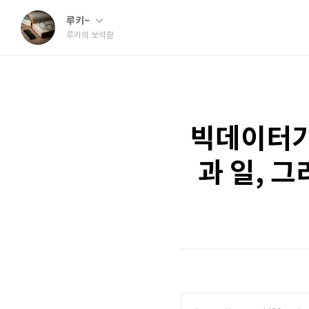
루키~
루키의 보석함
빅데이터가 
과 일, 