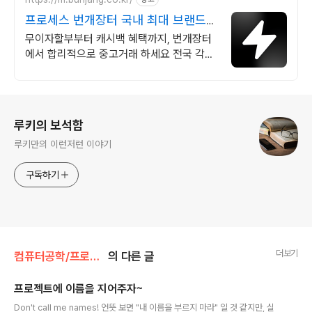
프로세스 번개장터 국내 최대 브랜드
중고거래
무이자할부부터 캐시백 혜택까지, 번개장터
에서 합리적으로 중고거래 하세요 전국 각지
에서 올라오는 전국구 최다 상품 매일 10만
개 이상의 신규 상품 업로드
로그 정보
루키의 보석함
루키만의 이런저런 이야기
구독하기
더보기
컴퓨터공학/프로젝트관리론
의 다른 글
프로젝트에 이름을 지어주자~
글 내용
Don't call me names! 언뜻 보면 "내 이름을 부르지 마라" 일 것 같지만, 실