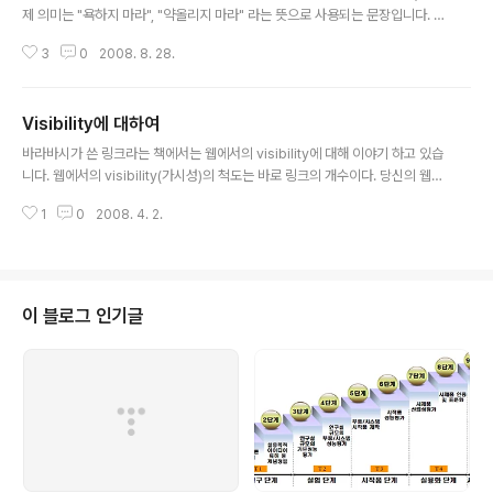
제 의미는 "욕하지 마라", "약올리지 마라" 라는 뜻으로 사용되는 문장입니다. n
ames가 복수가 아닌 단수형인 name으로 사용되었다면 이름이라는 의미 그
3
0
2008. 8. 28.
대로 쓰였겠지만, 복수가 되면서 여러개의 이름 즉, 별명으로 보기 때문에 위와
같은 뜻이 되었을 거라고 합니다. 이름이라는 것은 하나의 고유한 의미를 가져
야 합니다. 그리고 이름을 지어준다는 것은 그 객체(물체이건 상황이건)에 생명
Visibility에 대하여
력을 불어넣는 계기가 됩니다. 빅무(Big Moo)라는 책에 나오는 이야기 인데
글 내용
요.. 뉴턴이 중력을 발견해서 유명해진 것으로 알고 있지만, 실제로 뉴턴이 발견
바라바시가 쓴 링크라는 책에서는 웹에서의 visibility에 대해 이야기 하고 있습
한 것은 미적분과 반사 망원경이라고 합니다. 뉴턴은 미적분과 연금술 연구에..
니다. 웹에서의 visibility(가시성)의 척도는 바로 링크의 개수이다. 당신의 웹페
이지로 들어오는 링크가 많으면 많을수록 그것은 가시적이다. 웹에서의 visibili
1
0
2008. 4. 2.
ty는 매우 중요하죠.. 만약 내 페이지에 대한 링크가 전혀 없다면, 아무도 제 블
로그를 찾아오지 않을 테니까요.. 다음으로 서점에 가서 책을 살 때 여러분은 어
떤 것을 중점적으로 보나요? 물론 상품평이 좋고, 유명한 책을 고르겠죠.. ^^ 저
의 경우는 글자 크기와 폰트를 봅니다. 책을 읽는데 부담이 없어야 하기 때문이
죠.. 어떤 분은 그림이나 표가 많은 책을 산다고 합니다. 글로 주절주절 적어놓은
이 블로그 인기글
것보다 하나의 그림이 더 많은 이야기를 해주고 있으니까요..