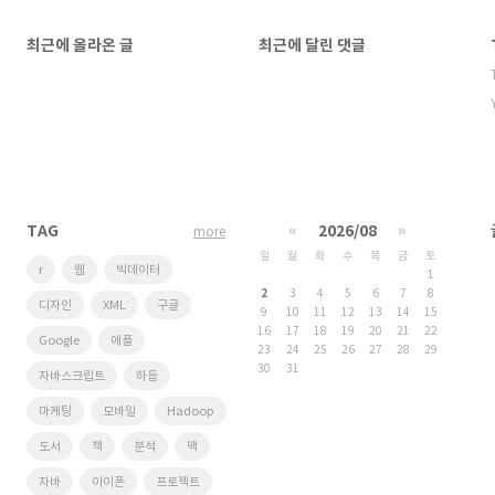
최근에 올라온 글
최근에 달린 댓글
TAG
«
2026/08
»
more
일
월
화
수
목
금
토
r
웹
빅데이터
1
2
3
4
5
6
7
8
디자인
XML
구글
9
10
11
12
13
14
15
16
17
18
19
20
21
22
Google
애플
23
24
25
26
27
28
29
30
31
자바스크립트
하둡
마케팅
모바일
Hadoop
도서
책
분석
맥
자바
아이폰
프로젝트