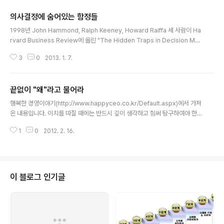
의사결정에 숨어있는 함정들
글 내용
1998년 John Hammond, Ralph Keeney, Howard Raiffa 세 사람이 Ha
rvard Business Review에 올린 "The Hidden Traps in Decision Mak
ing"에 대한 내용을 간단히 정리해서 올려봅니다. 중요한 의사결정을 할 때 발
3
0
2013. 1. 7.
생할 수 있는 함정들을 설명하고 이에 대한 대처 방안들을 정리해 놓은 문서인
데요. 15년여의 시간이 흘렀지만 참고할 만한 자료인 듯 합니다. 1. The Anch
oring Trap 기준점 또는 선행지표 오류라고 할 수 있는데요. 바로 전에 들었던
끝없이 "왜"라고 물어라
수치나 정보의 영향을 받아서 다음 결정을 내리는 실수를 많이 한다는 것입니
글 내용
다. 어릴때 많이 하던 게임이 생각나더군요. "링컨"을 열번 말해보라고 하고 "미
행복한 경영이야기(http://www.happyceo.co.kr/Default.aspx)에서 가져
국 초대 대통령은?"하고 물..
온 내용입니다. 이치를 따질 때에는 반드시 깊이 생각하고 힘써 탐구하여야 한
다. 의심할 것이 더 이상 없는 곳에서 의심을 일으키고, 의심을 일으킨 곳에서 또
1
0
2012. 2. 16.
다시 의심을 일으켜 더 이상 의심할 것이 없는 완전한 지경에 바짝 다가서야 비
로소 시원스럽게 깨달았다고 말할 수 있다. - 정조대왕, [정조 치세어록]에서
(안대회 저) 다음과 같이 다섯 번을 ‘왜’라고 물으라고 강조합니다. 첫째, 왜 그런
가? 둘째, 이 정도로 괜찮은가? 셋째, 무언가 빠뜨린 것은 없는가? 넷째, 당연하
게 생각하는 것들이 정말 당연한 것인가? 다섯째, 좀 더 좋은 다른 방법은 없는
이 블로그 인기글
가? 특히 네번째 질문인 당연하게 생각하는 것이 정말 당연..