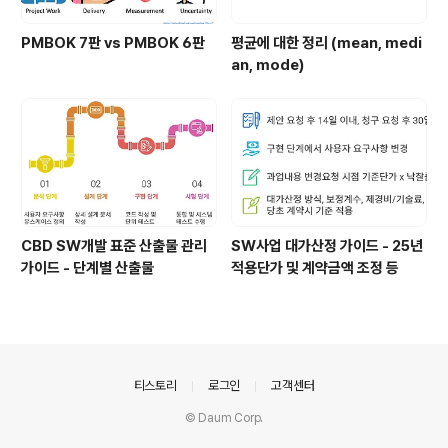
PMBOK 7판 vs PMBOK 6판
평균에 대한 정리 (mean, medi
an, mode)
CBD SW개발 표준 산출물 관리
SW사업 대가산정 가이드 - 25년
가이드 - 단계별 산출물
적용단가 및 계약금액 조정 등
의안내
티스토리
로그인
고객센터
© Daum Corp.