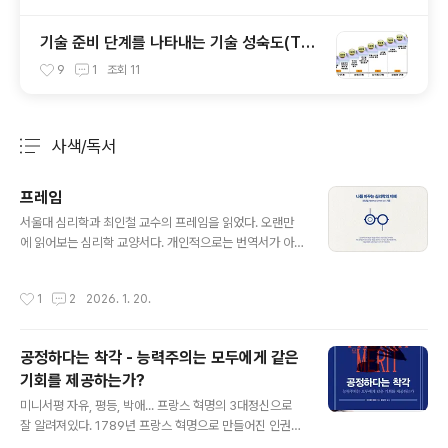
기술 준비 단계를 나타내는 기술 성숙도(TR
L)에 대해~
9
1
조회
11
사색/독서
분류 전체보기
주요 글 목록
프레임
글 내용
서울대 심리학과 최인철 교수의 프레임을 읽었다. 오랜만
에 읽어보는 심리학 교양서다. 개인적으로는 번역서가 아
닌 점이 가장 좋았다. 프레임은 "세상을 바라보는 마음의
창"이다. 우리가 무엇을 보고, 어떻게 느끼며, 어떤 결정을
작성시간
1
2
2026. 1. 20.
내리는지를 판단하게 하는 중요한 요소이기도 하다. 저자
는 선택과 결정을 내려야 하는 순간, 프레임 때문에 나도 모
르게 선택되어진 것인지를 확인해보라고 한다.2007년 출
공정하다는 착각 - 능력주의는 모두에게 같은
간된 책이라서 그런지 수록된 연구 사례들은 다소 익숙하
기회를 제공하는가?
게 느껴진다. 하지만 다른 책들이 인류학이나 경제학 관점
글 내용
에서 접근하는 사례들을 이 책은 오로지 프레임이라는 일
미니서평 자유, 평등, 박애... 프랑스 혁명의 3대정신으로
관된 개념으로 깊이 있게 해석해 주고 있다. 프레임을 읽어
잘 알려져있다. 1789년 프랑스 혁명으로 만들어진 인권선
보고, 프레임을 이해한 다음, 더 나은 삶을 위해 프레임을
언에서 평등을 다음과 같이 정의하고 있다. "모든 시민은