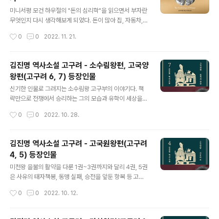
글 내용
다. 행복은 멀리 있지 않고 내 옆의 사람들과 마음을 나누는
미니서평 모건 하우절의 "돈의 심리학"을 읽으면서 부자란
데 있음을 이제 깨달았다. " 밑줄긋기 (독고씨가 아들과의
무엇인지 다시 생각해보게 되었다. 돈이 많아 집, 자동차,
관계로 힘들어하는 선숙에게 한 말) "아들 말도 들어줘요.
옷, 명품 등을 마음껏 살 수 있는 사람이 부자라고 단순히
작성시간
0
0
2022. 11. 21.
그러면... 풀릴 거예요...
생각했다. 그러나 책에서는 이것은 부자처럼 느끼는 것이
라고 일침한다. "부자처럼 느끼는 가장 빠른 방법은 근사한
것들에 많은 돈을 쓰는 것이다. 그러나 부자가 되는 길은 가
김진명 역사소설 고구려 - 소수림왕편, 고국양
진 돈을 쓰고, 가지지 않은 돈을 쓰지 않는 것이다. 아주 간
왕편(고구려 6, 7) 등장인물
단하다." 그렇다면 부자는 무엇일까? 저자는 "시간"을 마음
글 내용
대로 쓸 수 있는 사람이 부자라고 정의한다. 시간만 있는 백
신기한 인물로 그려지는 소수림왕 고구부의 이야기다. 책
수가 아니라, 돈에 구애받지 않고 내 시간을 내 마음대로 쓸
략만으로 전쟁에서 승리하는 그의 모습과 유학이 세상을
수 있는 요즘 많이 언급되는 경제적 자유를 가진 사람이 부
통제하기 위한 것이라는 발상의 전환이 재미있었다. 비구
작성시간
0
0
2022. 10. 28.
자라는 것이다. 경제적 자유를 누릴 만큼의 돈이 있으면 독
니였던 단청이 고구부에게 말한 다음 글이 대표적인 사례
립성과 자율..
다. “유학을 퍼트렸으면서도 유학을 미워하고, 법을 만들었
으면서도 법을 미워하고, 하다못해 불법을 받아들였으면서
김진명 역사소설 고구려 - 고국원왕편(고구려
도 불법을 비웃고 계십니다.” 구부와 부여구의 대화에서도
4, 5) 등장인물
알 수 있다. “왕은 기꺼해야 수십 년 제 백성의 몸을 지배하
글 내용
지. 그러나 공자는 천 년간 천하 만민의 머리를 지배해왔소.
미천왕 을불의 활약을 다룬 1권~3권까지와 달리 4권, 5권
나는 이쪽을 택하리라.” “왕에게 필요한 것은 재능이 아니
은 사유의 태자책봉, 동맹 실패, 승전을 앞둔 항복 등 고구
다. 왕은 무예가 뛰어날 필요도 지략이 뛰어날 필요도 없어.
마 전개에 가슴이 답답해지는 느낌이었다. 그나마 미천왕,
작성시간
0
0
2022. 10. 12.
그런 것은 다른 자들이 충분히 대신해줄 수 있다. 단 하나,
모용외 등 영웅들의 최후가 멋지게 그려지고, 사유의 아들
나라 전체의 중지를 하나로 모..
구부에 대한 기대감으로 읽어내려갈 수 있었다. 고구려 4 -
사유와 무 을불 - 고구려 15대 미천왕 주아영 - 고구려 미