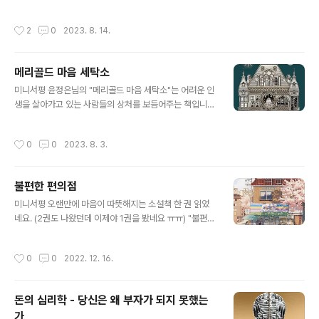
하고 주식, 채권, 부동산 시장에서의 살아남기 위한 투자를
지 개념과 일맥상통한다. 명사 1. 美속어 [한정용법] (컴퓨
이야기한다. 가장 기억에 남는 도마뱀의 뇌를 통제해 투자
터 시스템이) 뒤엉킨, 설계가 나쁜. 개리 마커스는 클루지란
작성시간
2
0
2023. 8. 14.
에 성공하는 8가..
어떤 문제에 대한 서툴거나 세련되지 않은 (그러나 놀라울
만큼 효과적인) 해결책이라고 말한다. 그는 먼저 '진화'의
관점에서 시작한다. 우리 몸은 처음부터 완벽하게 만들어
메리골드 마음 세탁소
지지 않았기 때문에 진화를 통해서 서툴고 세련되지는 않
글 내용
았지만 효과적으로 우리의 몸은 발달해 왔다는 것이다. 즉,
미니서평 윤정은님의 "메리골드 마음 세탁소"는 어려운 인
우리 몸은 클루지라는 것이다. 저자는 여기에서 그치지 않
생을 살아가고 있는 사람들의 상처를 보듬어주는 책입니
고 우리의 기억, 신념, 언어, 마음도 클루지라고 주장한다.
다. 요즘 많은 사람들의 삶이 힘들고 지쳐서인지 일상속의
그리고 다양한 사례들을 통해 이를 증명한다. 우리의 마음
우리를 위로해주는 소설들이 많이 나오네요. 달러구트의
작성시간
0
0
2023. 8. 3.
이 클루지라면 설계가 ..
꿈 백화점, 불편한 편의점 처럼. 처음에는 무슨 환타지인가
했는데 주인공 지은이 마음의 얼룩을 지워주는 세탁소를
차리면서 이해가 되기도 했네요. 슬픔, 희망, 살아가는 힘,
불편한 편의점
칭찬하는 에너지, 견디고 버티는 삶.. 한번 쯤 다시 생각해
글 내용
보게 하는 표현들이 많이 나옵니다. 그래도 다음 부분이 가
미니서평 오랜만에 마음이 따뜻해지는 소설책 한 권 읽었
장 기억에 남네요. "눈치 보지 말고 네가 원하는 대로 해. 생
네요. (2권도 나왔던데 이제야 1권을 봤네요 ㅠㅠ) "불편한
각보다 사람들은 너한테 관심 없어.". 잘 알고는 있지만 실
편의점"은 노숙자였던 독고씨가 편의점에서 일하게 되면서
제로 다른 사람의 눈치를 보지 않는게 쉽지는 않습니다. 다
과거의 자신을 찾게 되는 이야기인데요. 이 과정에서 편의
작성시간
0
0
2022. 12. 16.
른 사람의 인정을 받아야마..
점을 오가는 사람들을 통해 우리 주변 사람들의 삶이 자연
스럽게 나오고 그들의 문제가 하나 둘 해결되면서 감동을
주는 책이네요. 세상이 힘들어서인지 매사 화난 사람들이
돈의 심리학 - 당신은 왜 부자가 되지 못했는
많이 보이는 연말 연시, 내 옆의 사람들과 웃으며 이야기해
가
보는 건 어떨까요? "결국 삶은 관계였고 관계는 소통이었