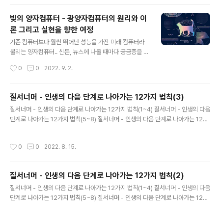
비교적 안전 자산에 포함되기는 하지만 기간에 따른 시장
금리 변화로 인한 '듀레이션 위험'과 회사채 등급에 따른
빛의 양자컴퓨터 - 광양자컴퓨터의 원리와 이
'신용 위험'이 있다. 그럼에도 장기간 채권 이자를 재투자해
론 그리고 실현을 향한 여정
서 발생하는 채권의 복리 효과가 있다. 실제 수많은 전문가
글 내용
와 재태크 서적이 "평균 수명 100세 시대의 강력한 재테크
기존 컴퓨터보다 훨씬 뛰어난 성능을 가진 미래 컴퓨터라
대안!"으로 복리의 중요성을 강조한다. 워런 버핏도 복리의
불리는 양자컴퓨터.. 신문, 뉴스에 나올 때마다 궁금증을 불
마법을 잘 알고 이를 철저히 활용해 세상에서 가장 성공한
러일으켜 관련 책을 처음 읽어봤다. 도쿄대 교수인 후루사
작성시간
0
0
2022. 9. 2.
투자자가 되었다고 한다. 그는 주식을 이자가 고정되지 않
와 아키라의 "빛의 양자컴퓨터"란 책을 읽었는데 역시 어렵
고 변동하는 채권의 개..
기만 하다. ㅠㅠ 이왕 읽은 김에 이해되는 부분만이라도 정
리해보려고 한다. 양자컴퓨터를 이해하기 위해서는 두 가
질서너머 - 인생의 다음 단계로 나아가는 12가지 법칙(3)
지 개념(양자중첩과 양자얽힘)을 먼저 알아야 한다. 기존
글 내용
질서너머 - 인생의 다음 단계로 나아가는 12가지 법칙(1~4) 질서너머 - 인생의 다음
컴퓨터에서 비트라는 개념이 있다. 0과 1 둘 중 하나의 값
단계로 나아가는 12가지 법칙(5~8) 질서너머 - 인생의 다음 단계로 나아가는 12가
만을 가질 수 있는 컴퓨터의 최소 단위다. 반면, 양자컴퓨터
지 법칙(9~12) 법칙9. 여전히 나를 괴롭히는 기억이 있다면 아주 자세하게 글로 써
의 양자비트는 0이면서 동시에 1인 상태를 가질 수 있다.
보라 성공을 만나면 자신감이 쌓이고 유쾌해진다. 우리는 최종적으로 바라는 것을 향
이를 양자중첩이라 부른다. 양자중첩을 이용하면 0인 상태
작성시간
0
0
2022. 8. 15.
해 나아가고 있을 뿐 아니라 올바르게 나아가고 있으며, 단지 앞으로 나아가기만 하
와 1인 상태를 동시에 병렬 연산할 수 있어 기존 컴퓨터보
는 것이 아니라 우리의 지도가 옳다는 걸 확신한다. 반면에 장애물과 실패를 만나면
다 뛰어난 성능을 가질 수 ..
불안하고 우울하고 고통스러워진다. 장애물과 실패는 우리가 몹시 무지하다는 걸 가
질서너머 - 인생의 다음 단계로 나아가는 12가지 법칙(2)
리킨다. 우리가 어디에 있었고 지금 어디에 있으며 어디로 가고 있는지를 충분히 이
글 내용
해하지 못하고 있음을 가리킨다. 또한 우리가 아주..
질서너머 - 인생의 다음 단계로 나아가는 12가지 법칙(1~4) 질서너머 - 인생의 다음
단계로 나아가는 12가지 법칙(5~8) 질서너머 - 인생의 다음 단계로 나아가는 12가
지 법칙(9~12) 법칙5. 하고 싶지 않은 것을 하지 마라 질서 너머로 나아가는 것은 언
제 행동해야 합당한지를 아는 것이다. 당신은 틀에 박힌 사회적 의무 대신 양심의 요