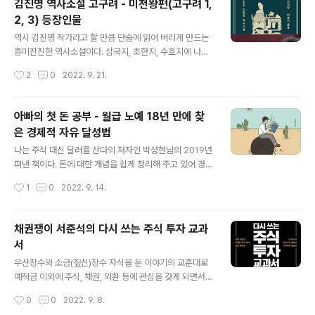
김진명 역사소설 고구려 - 미천왕편(고구려 1,
천왕의 왕후 사유 - 을불의 첫째 아들, 고구려 태자 무 - 을
2, 3) 등장인물
불의 둘째 아들, 여노의 복수로 모용외에게 칼을 찌름 아달
글 내용
휼 - 을불의 장수, 고구려 대장군, 숙신의 족장 명림선빈 -
역시 김진명 작가라고 할 만큼 단숨에 읽어 버리게 만드는
아달휼의 부인 아달정효 - 아달휼의 딸, 태자비 창조리 - 고
흥미진진한 역사소설이다. 삼국지, 초한지, 수호지에 나오
구려 국상, 을불의 책사, 여노 - 을불의 장수, 왕자 무의 스
는 중국의 숱한 장수들의 이름은 다 외우면서도 정작 미천
작성시간
2
0
2022. 9. 21.
승, 무를 구하고 모용외에게 죽음 조불 - 을불의 장..
왕, 소수림왕이 누구인지조차 모르는 현실을 저자는 말한
다. 그래서일까? 삼국지를 처음 읽었을 때처럼, 고구려를
읽으면서 책에 등장하는 다양한 인물들을 정리하고 싶어졌
아빠의 첫 돈 공부 - 월급 노예 18년 만에 찾
다. 고구려 1 - 도망자 을불 을불 - 돌고의 아들, 고구려 15
은 경제적 자유 달성법
대 미천왕 (300 - 330) 저가 - 신성 밖 세력가, 상인, 을불
글 내용
의 신하, 창조리의 작전을 수행하고 왕준의 유주군에게 죽
나는 주식 대신 달러를 산다의 저자인 박성현님의 2019년
음 양우 - 저가의 무인, 을불의 장수, 낙안평 전투에서 장창
펴낸 책이다. 돈에 대한 개념을 쉽게 정리해 주고 있어 경제
방진을 깨기위해 죽음 여노 - 고구려 변방 태수, 동맹제에
교육이 필요한 학생이나 사회 초년생에게 매우 도움이 될
작성시간
1
0
2022. 9. 14.
서 을불과 승부 후 친구가 됨 선곡 노인 - 무휴장자의 스승,
듯 하다. 저자는 돈 공부를 위해 돈을 6가지로 나눈다. "1장
을불에게..
일해서 아끼는 돈", "2장 모아서 키우는 돈", "3장 알아야
지키는 돈", "4장 자본이 되는 돈", "5장 돈 버는 돈", "6장
채권쟁이 서준석의 다시 쓰는 주식 투자 교과
잡아야 잡히는 돈"... "돈 버는 돈" 단계까지는 가야 경제적
서
자유를 얻을 텐데.. 아직도 "일해서 아끼는 돈" 단계가 아닐
글 내용
까 생각해본다. "일해서 아끼는 돈" 단계에서 저자는 시간
우산장수와 소금(짚신)장수 자식을 둔 이야기의 교훈대로
을 제 마음대로 사용할수 없기에 월급쟁이든 자영업자든
예적금 이외에 주식, 채권, 외환 등에 관심을 갖게 되면서
모두 노예라고 말한다. 노예가 아닌 경제적 자유를 얻은 삶
채권과 주식에 대한 책으로 읽게 되었다. 이 책은 채권의 개
작성시간
0
0
2022. 9. 8.
이란 일하고 싶을 때 일하고, 일하고 싶지 ..
념을 토대로 주식 투자하는 방법을 소개하고 있다. 채권은