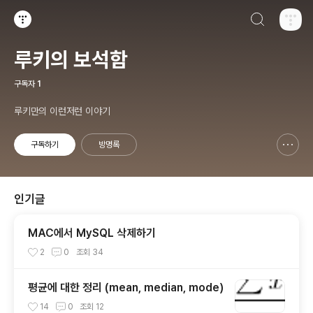
검색하기
티스토리
루키의 보석함
구독자
1
루키만의 이런저런 이야기
구독하기
방명록
신고하기 레이어
열기
인기글
MAC에서 MySQL 삭제하기
2
0
조회
34
평균에 대한 정리 (mean, median, mode)
14
0
조회
12