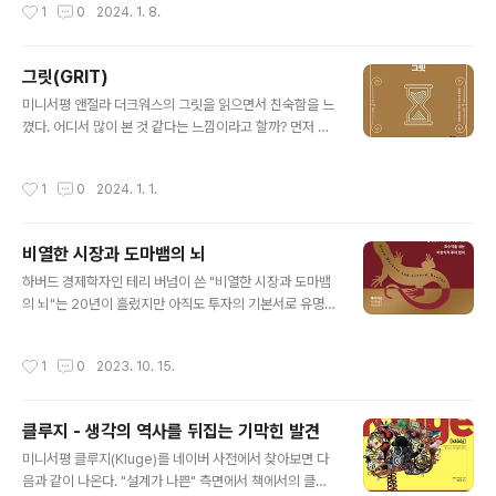
작성시간
1
0
2024. 1. 8.
활용했으면 한다. 모든 출구는 어딘가로 ..
법 앞 에 평등하므로 그 능력에 따라서, 그리고 덕성과 재능
에 의한 차별 이외에는 평등하게 공적인 위계, 지위, 직무
등에 취임할 수 있다." 프랑스의 평등에서는 능력, 덕성, 재
그릿(GRIT)
능에 의한 차별이 허용됨을 알 수 있다. 우리도 기회의 균등
글 내용
미니서평 앤절라 더크워스의 그릿을 읽으면서 친숙함을 느
이라는 표현을 자주 사용한다. 기회는 평등하게 주었다. 다
꼈다. 어디서 많이 본 것 같다는 느낌이라고 할까? 먼저 에
만, 능력에 따른 차이와 차별이 있을 뿐이다. 평등한 사회에
디슨의 명언이 떠올랐다. "천재는 99%의 노력과 1%의 영
서도 능력에 따른 차별은 어쩔 수 없다고 생각했었는데, 마
감으로 만들어진다."는 에디슨의 가설을 수많은 사례를 통
이클 샌델 교수는 이런 생각을 송두리째 뒤집어 버린다. 능
작성시간
1
0
2024. 1. 1.
해 증명한 책이 바로 "그릿"이지 않을까 생각했다. 그리고
력주의가 만들어내는 승자와 패자, 사회적 상승의 포장, 학
어려웠던 시절 긍정적인 마음을 북돋워주기 위해 지인이
력주의와 같..
해준 이야기가 문득 생각났다. "미국에서 직장을 잃고 실의
비열한 시장과 도마뱀의 뇌
에 빠진 사람이 시내를 걷고 있었다. 세상을 포기할까 고민
글 내용
도 하다고 한 건물이 눈에 들어왔다. 통조림 회사 건물로 다
하버드 경제학자인 테리 버넘이 쓴 "비열한 시장과 도마뱀
른 건물에 가려져 "CAN"이라는 글자만 보였다. 이 사람은
의 뇌"는 20년이 흘렀지만 아직도 투자의 기본서로 유명하
통조림(CAN)을 봤으나 할수있다(CAN)로 해석했다. 그는
다. 원시시대에 적응하기에 적합한 "도마뱀의 뇌"를 가지고
할 수 있다는 생각으로 다시 도전했고 끝내 성공했다." 사소
비합리적이고 때때로 비열하기까지 한 "시장"에 어떻게 대
작성시간
1
0
2023. 10. 15.
한 말 한마디, 이..
응해야 할지 나름대로 해법을 제시하고 있다. 실제로 우리
는 팔아야 할 때 사고, 사야 할 때 파는 경향이 있다. 그리고
후회한다. 내가 사면 떨어지고, 내가 팔면 오르는 상황은 누
클루지 - 생각의 역사를 뒤집는 기막힌 발견
구나 경험해봤을 것이다. 책에서는 비합리적인 "도마뱀의
글 내용
뇌"가 아닌 거시경제를 살펴보고 투자를 하라고 한다. 그래
미니서평 클루지(Kluge)를 네이버 사전에서 찾아보면 다
서 "미국 경제", "인플레이션", "달러와 환율"에 대해 언급
음과 같이 나온다. "설계가 나쁜" 측면에서 책에서의 클루