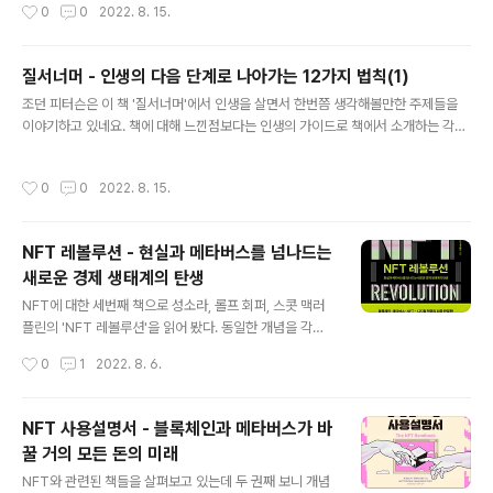
작성시간
0
0
2022. 8. 15.
구에 따라 행동해야 한다. 당신이 용감하게 일어나 명령을 거부하려면, 주변의 반대
를 무릅쓰고 옳은 일을 하려면 자기 자신을 믿을 수 있어야 한다. 자기 자신에 대한 믿
음은 정직하고 의미 있고 생산적인 삶을 살기 위해 노력하는 데서 생겨난다. 법칙6.
질서너머 - 인생의 다음 단계로 나아가는 12가지 법칙(1)
이데올로기를 버려라 이데올로기 추종자들은 지적 차원의 근본주의자로, 고집이 세
글 내용
고 융통성이 없다. 그들의 독선과 사회..
조던 피터슨은 이 책 '질서너머'에서 인생을 살면서 한번쯤 생각해볼만한 주제들을
이야기하고 있네요. 책에 대해 느낀점보다는 인생의 가이드로 책에서 소개하는 각각
의 법칙을 정리해 보려고 합니다. 질서너머 - 인생의 다음 단계로 나아가는 12가지
법칙(1~4) 질서너머 - 인생의 다음 단계로 나아가는 12가지 법칙(5~8) 질서너머 -
작성시간
0
0
2022. 8. 15.
인생의 다음 단계로 나아가는 12가지 법칙(9~12) 법칙1. 기존 제도나 창의적 변화
를 함부로 깍아내리지 마라 사람은 타인과 끊임없이 대화하면서 마음의 질서를 유지
한다. 우리 모두는 생각을 통해 만물의 질서를 유지하지만, 생각하기는 주로 말하기
NFT 레볼루션 - 현실과 메타버스를 넘나드는
를 통해 이뤄진다. 우리는 말을 할 필요가 있다. 기억하고 또 잊기 위해서다. 인생은
새로운 경제 생태계의 탄생
단지 게임 한 판이 아니라 일련의 게임이다. 최..
글 내용
NFT에 대한 세번째 책으로 성소라, 롤프 회퍼, 스콧 맥러
플린의 'NFT 레볼루션'을 읽어 봤다. 동일한 개념을 각각
의 책에서 어떻게 다루고 있는지 보는 것도 나름 괜찮았다.
작성시간
0
1
2022. 8. 6.
다른 책들과 유사하게 NFT를 "특정한 자산을 나타내는 블
록체인상의 디지털 파일이고, 각기 고유성을 지니고 있어
상호 대체가 불가능한 토큰"으로 정의한다. 특히 NFT 관
NFT 사용설명서 - 블록체인과 메타버스가 바
련하여 소유권과 저작권에 대해 자세히 다룬다. 일반적으
꿀 거의 모든 돈의 미래
로 NFT가 판매되면 NFT의 소유권이 구매자에게 이전되
글 내용
는데, 이때 자산 자체에 대한 저작권까지 이전되는 것은 아
NFT와 관련된 책들을 살펴보고 있는데 두 권째 보니 개념