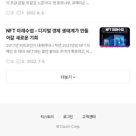
니라는 것이다. 저작권은 원작자가 그대로 가지고 있으면
이 조금 잡힐 것 같은 느낌이다. 맷 포트나우, 큐해리슨 테
서 구매자에게 소유권만 넘기는 개념이기 때문이다. 지금
리의 'NFT 사용설명서'는 NFT의 개념과 가치, 그리고 NF
작성시간
0
1
2022. 8. 3.
NFT에 관심이 높아지는 이유로 '부의 효과', '고유의 스토
T를 만들고 판매 및 구매하는 활용절차를 설명하는 책 제
리', '비대면 환경'을 들고..
목 그대로 사용설명서다. 저자는 구글이 인터넷 단순 검색
에서 광고로 가치를 창출했듯이 NFT 시장도 단순 투자에
NFT 미래수업 - 디지털 경제 생태계가 만들
서 고유한 가치를 만들어내야 한다고 말한다. 지루한 원숭
어갈 새로운 기회
이들의 요트클럽(BAYC, Bored Ape Yocht Club)은 멤
글 내용
버십 카드를 보유한 구매자들에게 디지털 화장실에 입장해
2017년 비트코인이 대세라더니 작년 2021년은 NFT의
15분마다 1픽셀씩 낙서할 수 있도록 제공해준다고 한다.
해인 듯 하다. NFT라는 말만 붙어도 주가가 폭등하고, NF
디지털 화장실에서의 낙서가 어떤 가치가 있는지는 솔직히
T를 이용해 돈을 벌었다는 사람들이 뉴스에 나온다. 물론
작성시간
0
0
2022. 7. 9.
잘 모르겠지만 말이다. NFT는 대채 불가능한 토큰(Non F
최근 경기 침체와 더불어 NFT도 약간 시들해지기도 했다.
ungible..
어쨌든 NFT가 무엇이길래 이렇게 관심이 높은 것일까? 홍
기훈님의 "NFT 미래수업"이란 책을 통해 NFT에 대해 살
더보기
펴봤다. NFT는 대체 불가능한 토큰이라 하는데 비트코인
과 마찬가지로 블록체인 기술을 기반으로 한다. 그래서 1)
위변조가 어렵고, 2) 거래내역을 추적하기 쉽고, 3) 소유권
이 중앙화된 기관에서 개인에게 이전되는 블록체인의 특성
을 모두 가지고 있다. 홍기훈 교수는 블록체인을 거래를 기
록하는 과정이라고 정의한다. 거래기록을 블록(Block)으
의안내
티스토리
로그인
고객센터
로 만들고 다른 ..
© Daum Corp.