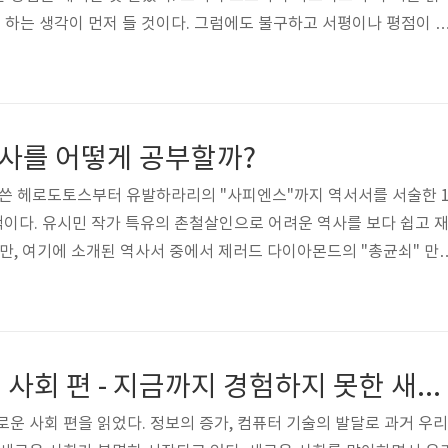
" 하는 생각이 먼저 들 것이다. 그럼에도 불구하고 서평이나 평점이 
 효율성만을 강조하던 다른 영어 공부법과 달리 기본적인 내용을 포함했
시간"이다. 이런 부류의 책을 찾아 읽어본다는 것은 영어를 빨리 잘 할 
스스로 물리적인 시간을 영어에 투자하려고 생각하지는 않았다고 본다
해 왔다고는 하나 일주일에 3시간 이내라고 가정하면, 10년을 해도
역사를 어떻게 공부할까?
이다..
를 쓴 헤로도토스부터 유발하라리의 "사피엔스"까지 역서서를 서술한 
책이다. 유시민 작가 특유의 촌철살인으로 어려운 역사를 보다 쉽고 
다만, 여기에 소개된 역사서 중에서 제러드 다이아몬드의 "총균쇠" 만
럽게 느껴졌다. 역사서들은 양도 많고 읽어도 이해하기 쉽지 않기 때
 같다. 하지만 유시민 작가의 말대로 역사의 매력을 이 책을 통해 다양
 것 같다. "역사의 매력은 사실의 기록과 전승 그 자체가 아니라 시간
을 나누는 데 있음을 거듭 절감했다." 역사는 과거를 거울삼아 미래
명견만리 새로운 사회 편 - 지금까지 경험하지 못한 새로운 사회를 말하다
. 과거의 실..
로운 사회 편을 읽었다. 정보의 증가, 컴퓨터 기술의 발달로 과거 우리