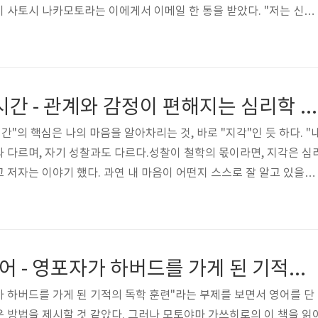
 사토시 나카모토라는 이에게서 이메일 한 통을 받았다. "저는 신뢰
 필요 없는, 완전히 당사자간 1:1로 운영되는 새로운 전자 통화 시스
 그는 위 문구와 함께 9쪽짜리 보고서를 다운받을 수 있는 링크를 보
이었다. 비트코인은 우리나라에서도 쓰나미처럼 밀려왔다. 매일 급등하
 투자했고, 빠르게 오른 만큼 신속하게 급락했다. 비트코인은 가상
내 마음을 읽는 시간 - 관계와 감정이 편해지는 심리학 공부
있다. 화폐에..
간"의 핵심은 나의 마음을 알아차리는 것, 바로 "지각"인 듯 하다. "
 다르며, 자기 성찰과도 다르다.성찰이 철학의 몫이라면, 지각은 심
고 저자는 이야기 했다. 과연 내 마음이 어떤지 스스로 잘 알고 있을까
마음이 어떤지 생각해봤다. 즐거움, 슬픔, 기쁨, 아픔, 사랑스러움, 분노
 자신의 마음을 지각하기 위해서는 먼저 "감정 단어 알기"부터 시작
고 "정서분별 연습"을 해야 한다고 한다. 우선 감정을 표현하기 위한 다
각에 책에 나오는 감정 단어를 정리해봤다. "화" : 경멸하다, 자기혐
1년만 닥치고 영어 - 영포자가 하버드를 가게 된 기적의 독학 훈련
자가 하버드를 가게 된 기적의 독학 훈련"라는 부제를 보면서 영어를 단
 방법을 제시할 것 같았다. 그러나 모토야마 가쓰히로의 이 책을 읽