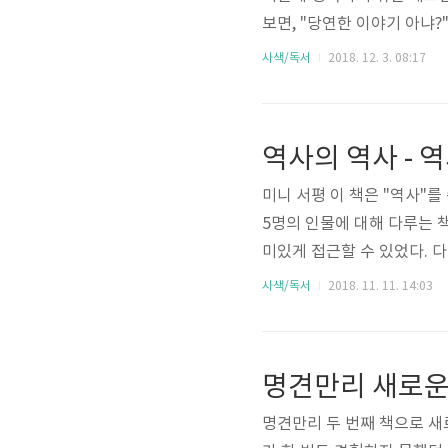
보면, "당연한 이야기 아냐?
게 나와 있다. 왜 그럴까?
사색/독서
2018. 12. 3. 08:17
기 때문인 것 같다. 바로 "
있는 방법을 찾아다닐 뿐, 
중고등학교 시절부터 영어를 
역사의 역사 - 
겨우 1,560시간에 불과한 것
미니 서평 이 책은 "역사"
5명의 인물에 대해 다루는 
미있게 접근할 수 있었다. 
정독한 적이 있어 조금 부끄
사색/독서
2018. 11. 11. 14:03
에 자주 읽어보지 않았던 것
한 감정으로 느낄 수 있었던
공간을 뛰어넘어 생각과 감정
를 밝히는 지도가 된다고 한다
명견만리 두 번째 책으로 새