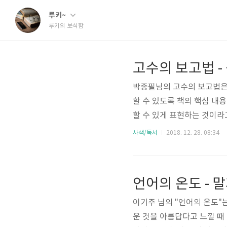
루키~
루키의 보석함
고수의 보고법 -
박종필님의 고수의 보고법은
할 수 있도록 책의 핵심 내
할 수 있게 표현하는 것이라
해할 수 있게 하려면 어떤 과정
사색/독서
2018. 12. 28. 08:34
누가 봐도 알 수 있는 생각 
쉽게 말하는 생각 전달하기
고 체계적으로 만드는 방법은 
의미와 가치를 찾을 수 있다..
이기주 님의 "언어의 온도"
운 것을 아름답다고 느낄 때 