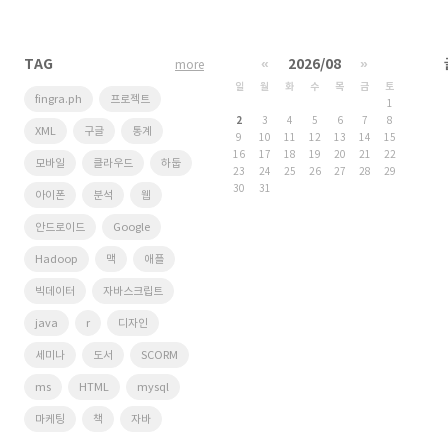
TAG
«
2026/08
»
more
일
월
화
수
목
금
토
fingra.ph
프로젝트
1
2
3
4
5
6
7
8
XML
구글
통계
9
10
11
12
13
14
15
16
17
18
19
20
21
22
모바일
클라우드
하둡
23
24
25
26
27
28
29
30
31
아이폰
분석
웹
안드로이드
Google
Hadoop
맥
애플
빅데이터
자바스크립트
java
r
디자인
세미나
도서
SCORM
ms
HTML
mysql
마케팅
책
자바