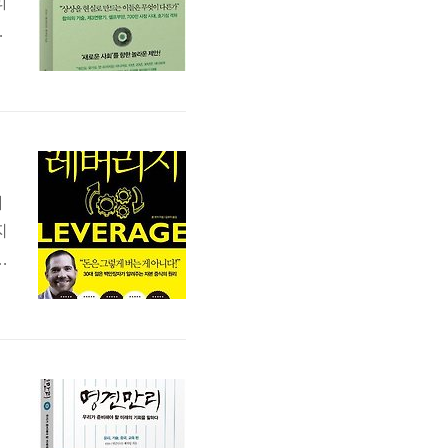
리
생
.
기
지
각
는
자