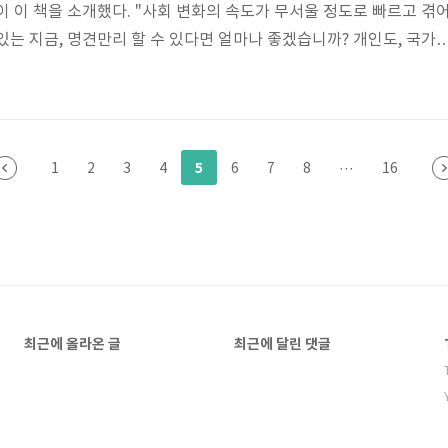
이 이 책을 소개했다. "사회 변화의 속도가 무서울 정도로 빠르고 겪
있는 지금, 명견만리 할 수 있다면 얼마나 좋겠습니까? 개인도, 국가
10년, 20년, 30년은 내다보면서 세상의 변화를 대비해야 할 때입니
위해 먼저 읽은 명견만리는 미래의 기회 편이었다. 윤리, 기술, 중국,
용은 서로 연관성이 있지는 않다. 그러나 각각의 주제에 대해 트렌
한 내용을 다루고 있다. 윤리(Ethics) 윤리에서는 착한 소비와 부패
5
1
2
3
4
6
7
8
···
16
관련해서..
최근에 올라온 글
최근에 달린 댓글