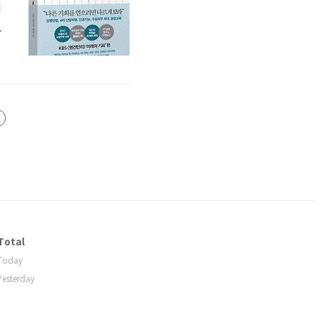
어
도
드
Total
Today
Yesterday