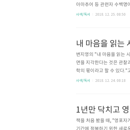
아마추어 등 관련자 수백명이
할 만한 제3자 중개인이 전혀
사색/독서
2018. 12. 25. 08:50
템을 연구해오고 있습니다."
다. 바로 비트코인의 시작
는 비트코인에 많은 사람들이
폐, 즉 화폐의 개념을 가지고 
변지영의 "내 마음을 읽는 시
면을 지각한다는 것은 관찰과
학의 몫이라고 할 수 있다."
책을 읽고 난 후, 현재 내 
사색/독서
2018. 12. 24. 08:18
모두 포함된 복잡해 보인다.
서 "감정 일기 쓰기", 그리
양한 어휘를 알아야겠다는 생
오를 느끼다, 미..
책을 처음 봤을 때, "영포
기간에 정복하기 위한 새로운