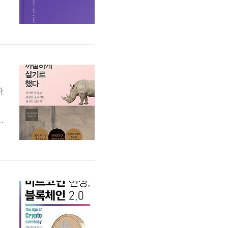
평
팔
다
하
안
간