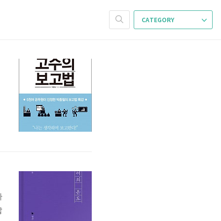
CATEGORY
야
다
답