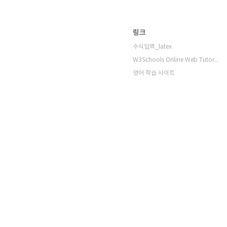
링크
수식입력_latex
W3Schools Online Web Tutorials
영어 학습 사이트