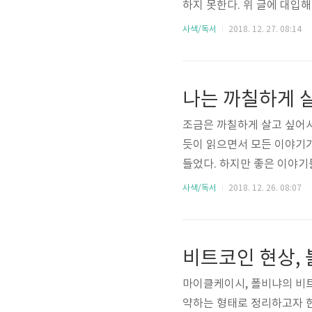
하지 못한다. 위 글에 대입
마른 감정이 떠올랐다. 그리고
사색/독서
2018. 12. 27. 08:14
쁘다'는 걸 누군가에게 알리고
소에 말이 많아 실속이 없는
린 채 살아간다. 하지만 어
나는 까칠하게 
때론 어떤 말을 하지 않느냐.
조금은 까칠하게 살고 싶어서
듯이 읽으면서 모든 이야기가
들었다. 하지만 좋은 이야기
우리는 자기 주장을 하는데 
사색/독서
2018. 12. 26. 08:07
관계에서 받는 상처를 견뎌낼
하게 말해도 되는 걸까, 상대
도 되는 걸까, 내가 다가간
까, 내 마음 같은 사람이 있을
마이클케이시, 폴비냐의 비
약하는 형태로 정리하고자 한다.