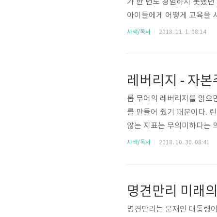
가 한 번도 경험하지 못했던
아이들에게 어떻게 교육을 시
활하는 세상이 되어가고 있
사색/독서
2018. 11. 1. 08:14
톡으로 대화를 하는 경우도
마트폰 너머 사람인지 기계인
책에서 "합의의 기술"은 갈
레버리지 - 자
블록체인 등 기술이 발달하면
롭 무어의 레버리지를 읽으면
를 만들어 줬기 때문이다. 린 
않는 지표는 무의미하다는 의
이나 행동을 바꿀 수 없다면 
사색/독서
2018. 10. 30. 08:41
시간을 아껴야 한다는 말을 
롭 무어는 "낭비된 시간", 
한다. 특히, 약간의 급여를 
기계발을 투자된 시간으로..
명견만리는 문재인 대통령이