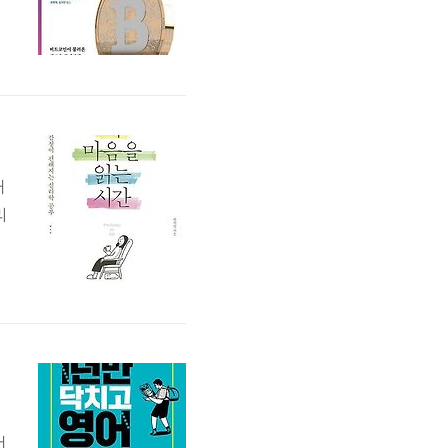
냈
화
내
리
?
가
해
어