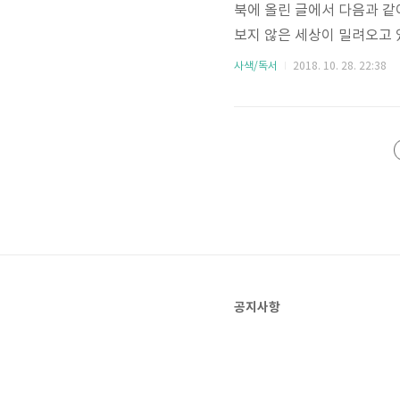
북에 올린 글에서 다음과 같
보지 않은 세상이 밀려오고 
만리까지는 아니어도 적어도 
사색/독서
2018. 10. 28. 22:38
다” 세상의 변화를 대비하기 
교육으로 이루어진 각부의 내
를 이해하고 미래를 고민할 만
척결을 다룬다. 특히 부패와 
공지사항