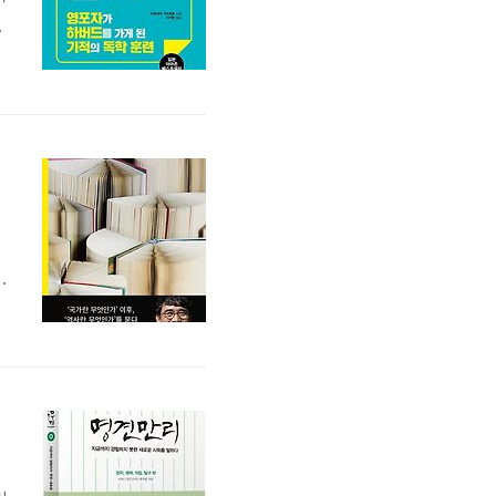
좋
수
.
1
재
문
과